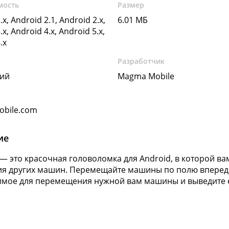
мость
Размер
.x, Android 2.1, Android 2.x,
6.01 МБ
.x, Android 4.x, Android 5.x,
.x
Разработчик
кий
Magma Mobile
bile.com
ие
t — это красочная головоломка для Android, в которой 
я других машин. Перемещайте машины по полю вперед и
мое для перемещения нужной вам машины и выведите её