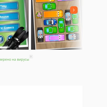
?
верено на вирусы