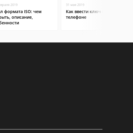
евраля 2019
31 мая 2019
л формата ISO: чем
Как ввести ключ в Steam на
рыть, описание,
телефоне
бенности