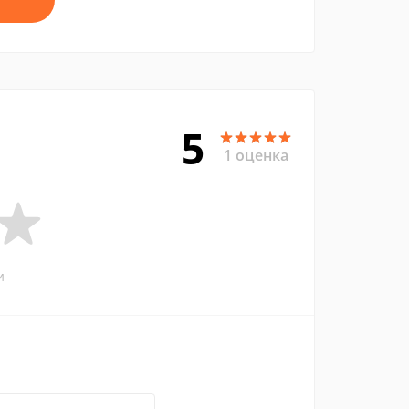
5
1 оценка
и