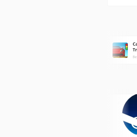
C
Tr
Ве