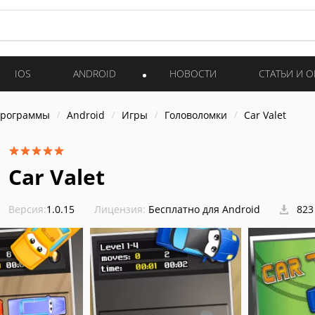
IOS
ANDROID
НОВОСТИ
СТАТЬИ И 
программы
Android
Игры
Головоломки
Car Valet
Car Valet
Версия:
1.0.15
Лицензия:
Бесплатно для Android
823