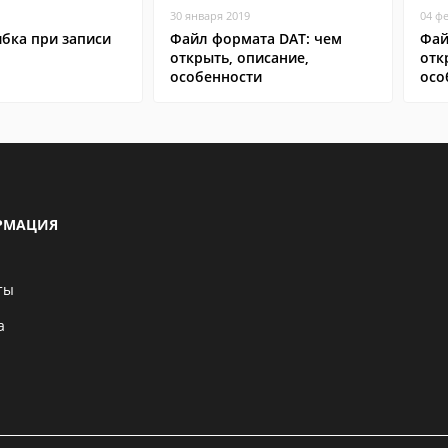
30 января 2019
04 ф
бка при записи
Файл формата DAT: чем
Фай
открыть, описание,
отк
особенности
осо
РМАЦИЯ
ты
а