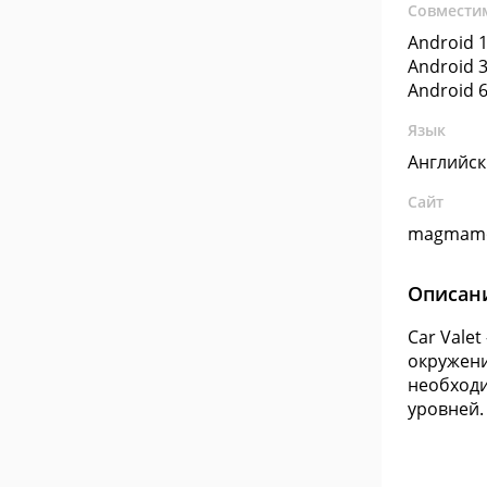
Совмести
Android 1
Android 3
Android 6
Язык
Английс
Сайт
magmamo
Описан
Car Vale
окружени
необходи
уровней.