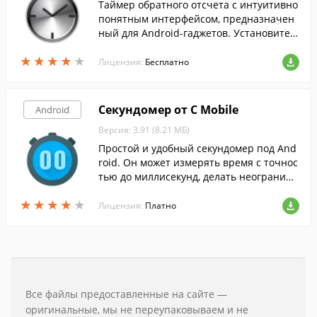
Таймер обратного отсчета с интуитивно
понятным интерфейсом, предназначен
ный для Android-гаджетов. Установите т
аймер, проводя вверх или вниз на соотв
★
★
★
★
★
★
★
★
★
★
етствующий номер.
Лицензия:
Бесплатно
Секундомер от C Mobile
Android
Версия: 3.91 (8.21 МБ)
Простой и удобный секундомер под And
roid. Он может измерять время с точнос
тью до миллисекунд, делать неограниче
нное количество кругов, продолжать ра
★
★
★
★
★
★
★
★
★
★
боту после перезагрузки.
Лицензия:
Платно
Все файлы предоставленные на сайте —
оригинальные, мы не переупаковываем и не