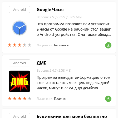
Google Часы
Android
Версия: 7.5 (53695 (10.85 МБ)
Эта программа позволит вам установит
ь часы от Google на рабочий стол вашег
о Android-устройства. Она также облада
ет функциями будильника, таймера и се
★
★
★
★
★
★
★
★
★
★
кундомера.
Лицензия:
Бесплатно
ДМБ
Android
Версия: 2.4.7 (2.58 МБ)
Программа выводит информацию о том
сколько осталось месяцев, недель, дней,
часов, минут и секунд до дембеля
★
★
★
★
★
★
★
★
★
★
Лицензия:
Платно
Будильник для меня бесплатно
Android