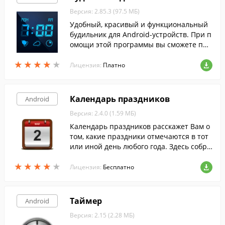
Версия: 2.85.3 (97.5 МБ)
Удобный, красивый и функциональный
будильник для Android-устройств. При п
омощи этой программы вы сможете пре
вратить свое мобильное устройство в н
★
★
★
★
★
★
★
★
★
★
астоящие прикроватные часы...
Лицензия:
Платно
Календарь праздников
Android
Версия: 2.4.0 (1.59 МБ)
Календарь праздников расскажет Вам о
том, какие праздники отмечаются в тот
или иной день любого года. Здесь собра
ны национальные праздники России, Ук
★
★
★
★
★
★
★
★
★
★
раины и Белоруссии.
Лицензия:
Бесплатно
Таймер
Android
Версия: 2.15 (2.28 МБ)