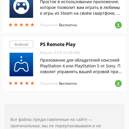
Простое в использовании приложение,
которое позволит вам играть в любимы
е игры из Steam на своём смартфоне, пл
аншете или Smart TV.
★
★
★
★
★
★
★
★
★
★
Лицензия:
Бесплатно
PS Remote Play
Android
Версия: 6.0.0 (25.86 МБ)
Приложение для обладателей консолей
PlayStation 4 или PlayStation 5 от Sony. П
озволит управлять вашей игровой прис
тавкой и даже запускать любимые игры
★
★
★
★
★
★
★
★
★
★
на экране смартфона.
Лицензия:
Бесплатно
Все файлы предоставленные на сайте —
оригинальные, мы не переупаковываем и не