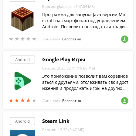
Версия: gladiolus- (147.04 МБ)
Программа для запуска Java версии Min
ecraft на смартфонах под управлением
Android. Позволит наслаждаться традиц
ионными возможностями популярной и
★
★
★
★
★
★
★
★
★
★
гры-песочницы в любом месте и в любо
Лицензия:
Бесплатно
е время.
Google Play Игры
Android
Версия: 2023.02.41 (19.88 МБ)
Это приложение позволит вам соревнов
аться с друзьями, отслеживать свои дост
ижения и продолжать игры на других ус
тройствах с того момента, на котором в
★
★
★
★
★
★
★
★
★
★
ы остановились.
Лицензия:
Бесплатно
Steam Link
Android
Версия: 1.3.32 (0.47 МБ)