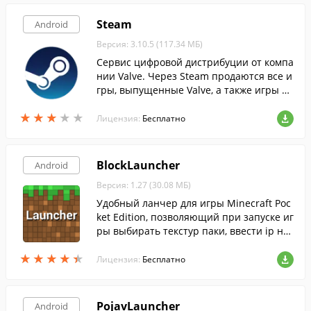
Steam
Android
Версия: 3.10.5 (117.34 МБ)
Сервис цифровой дистрибуции от компа
нии Valve. Через Steam продаются все и
гры, выпущенные Valve, а также игры ст
оронних разработчиков и издателей.
★
★
★
★
★
★
★
★
★
★
Лицензия:
Бесплатно
BlockLauncher
Android
Версия: 1.27 (30.08 МБ)
Удобный ланчер для игры Minecraft Poc
ket Edition, позволяющий при запуске иг
ры выбирать текстур паки, ввести ip ну
жного сервера и выбрать различные мо
★
★
★
★
★
★
★
★
★
★
ды.
Лицензия:
Бесплатно
PojavLauncher
Android