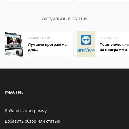
Актуальные статьи
24 января 2017
30 мая 2022
Лучшие программы
Teamviewer: чт
для
за программа
редактирования
видео: подробные
обзоры
УЧАСТИЕ
Добавить программу
Добавить обзор или статью