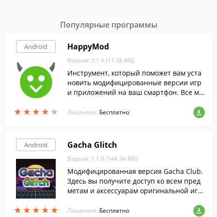
Популярные программы
HappyMod
Android
Версия: 3.1.4 (17.36 МБ)
Инструмент, который поможет вам уста
новить модифицированные версии игр
и приложений на ваш смартфон. Все мо
ды в программе проверены и совершен
★
★
★
★
★
★
★
★
★
★
но безопасны.
Лицензия:
Бесплатно
Gacha Glitch
Android
Версия: 1.1.0 (144.94 МБ)
Модифицированная версия Gacha Club.
Здесь вы получите доступ ко всем пред
метам и аксессуарам оригинальной игр
ы, совершенно бесплатно.
★
★
★
★
★
★
★
★
★
★
Лицензия:
Бесплатно