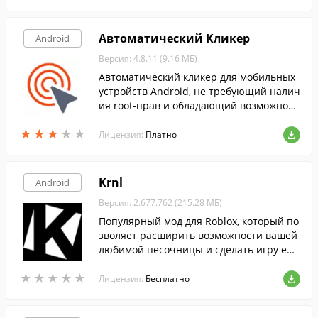
Автоматический Кликер
Android
Версия: 4.8.11 (9.16 МБ)
Автоматический кликер для мобильных
устройств Android, не требующий налич
ия root-прав и обладающий возможност
ью работы с приложениями в полноэкр
★
★
★
★
★
★
★
★
★
★
анном режиме.
Лицензия:
Платно
Krnl
Android
Версия: 2.677.762 (215.28 МБ)
Популярный мод для Roblox, который по
зволяет расширить возможности вашей
любимой песочницы и сделать игру ещ
е интереснее, используя различные скр
★
★
★
★
★
★
★
★
★
★
ипты.
Лицензия:
Бесплатно