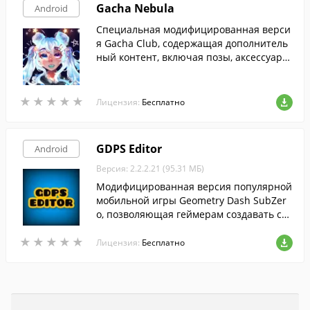
Gacha Nebula
Android
Специальная модифицированная верси
я Gacha Club, содержащая дополнитель
ный контент, включая позы, аксессуары
и уникальные наряды.
★
★
★
★
★
★
★
★
★
★
Лицензия:
Бесплатно
GDPS Editor
Android
Версия: 2.2.2.21 (95.31 МБ)
Модифицированная версия популярной
мобильной игры Geometry Dash SubZer
o, позволяющая геймерам создавать сво
и собственные уникальные уровни.
★
★
★
★
★
★
★
★
★
★
Лицензия:
Бесплатно