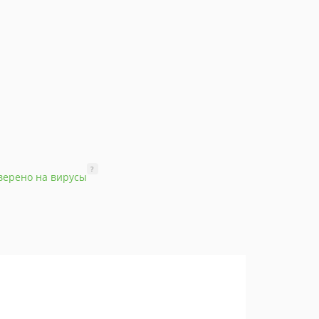
?
верено на вирусы