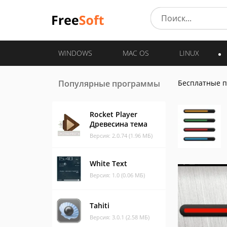
WINDOWS
MAC OS
LINUX
Популярные программы
Бесплатные 
Rocket Player
Древесина тема
Версия: 2.0.74 (1.96 МБ)
White Text
Версия: 1.0 (0.06 МБ)
Tahiti
Версия: 3.0.1 (2.58 МБ)