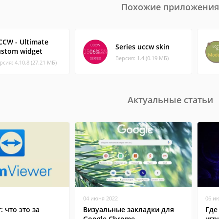
Похожие приложения
CCW - Ultimate
Series uccw skin
ustom widget
Версия: 1.4 (0.19 МБ)
рсия: 4.10.8 (27.21 МБ)
Актуальные статьи
04 июня 2022
06 и
: что это за
Визуальные закладки для
Где
Google Chrome
игр