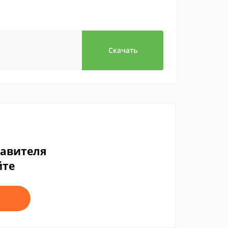
Скачать
тавителя
йте