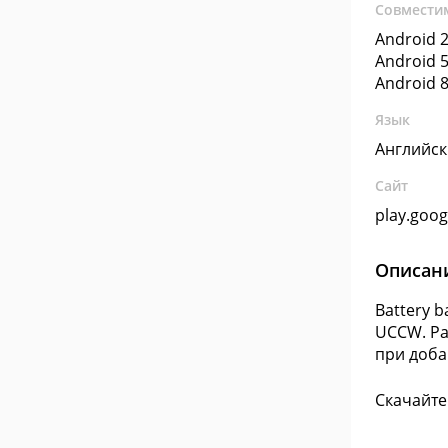
Совмести
Android 2
Android 5
Android 8
Язык
Английс
Сайт
play.goo
Описан
Battery 
UCCW. Ра
при доба
Скачайте 