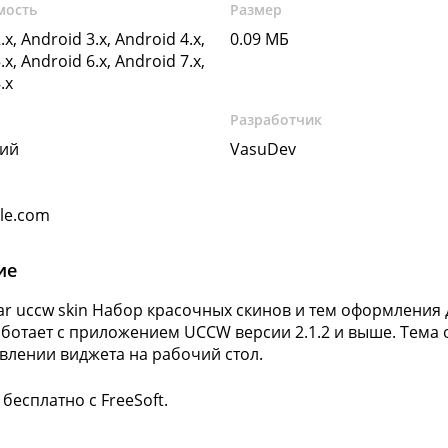
мость
Размер
.x, Android 3.x, Android 4.x,
0.09 МБ
.x, Android 6.x, Android 7.x,
.x
Разработчик
кий
VasuDev
gle.com
ие
bar uccw skin Набор красочных скинов и тем оформлени
ботает с приложением UCCW версии 2.1.2 и выше. Тема
влении виджета на рабочий стол.
бесплатно с FreeSoft.