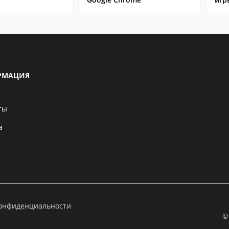
РМАЦИЯ
ты
а
конфиденциальности
©