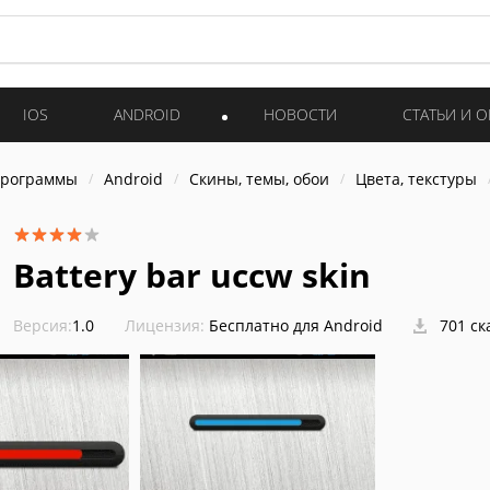
IOS
ANDROID
НОВОСТИ
СТАТЬИ И 
программы
Android
Скины, темы, обои
Цвета, текстуры
Battery bar uccw skin
Версия:
1.0
Лицензия:
Бесплатно для Android
701 ск