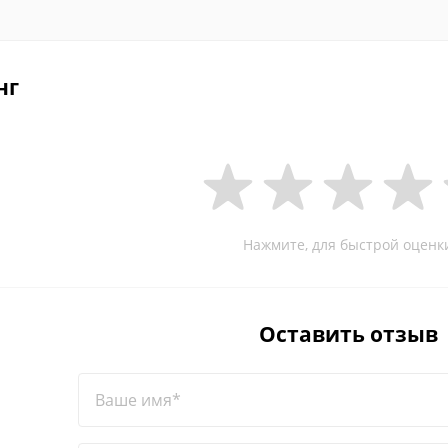
нг
Нажмите, для быстрой оценк
Оставить отзыв
Ваше имя*