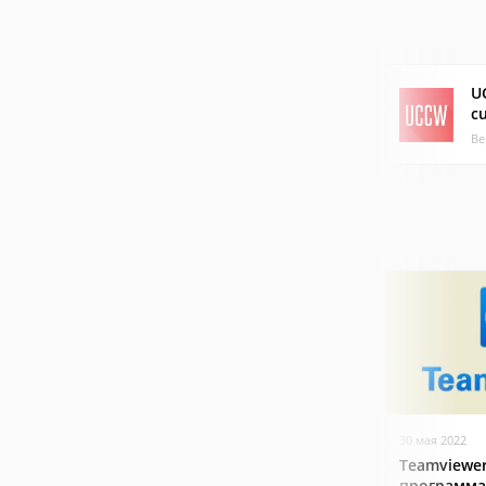
U
c
Ве
30 мая 2022
Teamviewer
программа