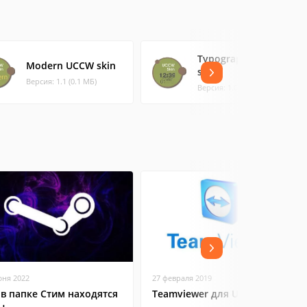
Typography UCCW
Modern UCCW skin
skin
Версия: 1.1 (0.1 МБ)
Версия: 1.0 (0.19 МБ)
юня 2022
27 февраля 2019
 в папке Стим находятся
Teamviewer для Ubuntu
ы