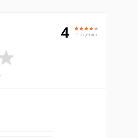
4
1 оценка
и