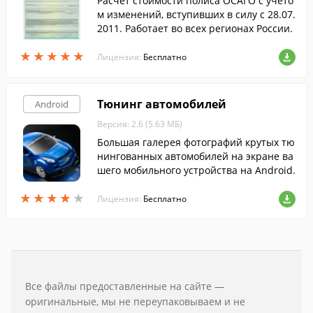
Расчет стоимости полиса ОСАГО с учето
м изменений, вступивших в силу с 28.07.
2011. Работает во всех регионах России.
★
★
★
★
★
★
★
★
★
★
Лицензия:
Бесплатно
Тюнинг автомобилей
Android
Версия: 2.6 (5.63 МБ)
Большая галерея фотографий крутых тю
нингованных автомобилей на экране ва
шего мобильного устройства на Android.
★
★
★
★
★
★
★
★
★
★
Лицензия:
Бесплатно
Все файлы предоставленные на сайте —
оригинальные, мы не переупаковываем и не