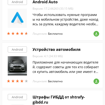
Android Auto
Android
Версия: 17.2.66263 (33.15 МБ)
Чтобы использовать нужные программ
ы на мобильном устройстве, даже наход
ясь за рулем, каждому водителю необхо
димо скачать AndroidAuto.
★
★
★
★
★
★
★
★
★
★
Лицензия:
Бесплатно
Устройство автомобиля
Android
Версия: 4.1 (34.93 МБ)
Приложение для начинающих водителе
й, содержит советы для тех кто собирает
ся купить автомобиль или уже имеет его
но не может набрать храбрости чтобы е
★
★
★
★
★
★
★
★
★
★
здить на нем.
Лицензия:
Бесплатно
Штрафы ГИБДД от shtrafy-
Android
gibdd.ru