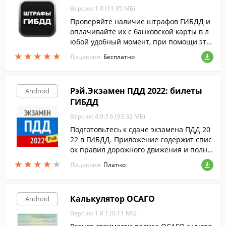
Версия: 1.0 (11.95 МБ)
Проверяйте наличие штрафов ГИБДД и
оплачивайте их с банковской карты в л
юбой удобный момент, при помощи это
й программы.
★
★
★
★
★
★
★
★
★
★
Лицензия:
Бесплатно
Рэй.Экзамен ПДД 2022: билеты
Android
ГИБДД
Версия: 4.9.7.6 (93.32 МБ)
Подготовьтесь к сдаче экзамена ПДД 20
22 в ГИБДД. Приложение содержит спис
ок правил дорожного движения и полны
й набор экзаменационных билетов с об
★
★
★
★
★
★
★
★
★
★
Лицензия:
Платно
ъяснением правильных ответов.
Калькулятор ОСАГО
Android
Версия: 1.8.1 (0.11 МБ)