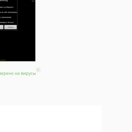
?
верено на вирусы