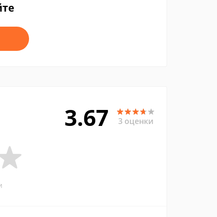
йте
3.67
3 оценки
и