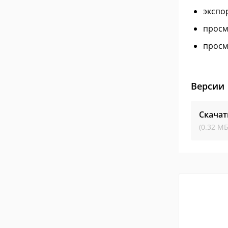
экспо
просм
просм
Версии
Скачат
(0.32 МБ