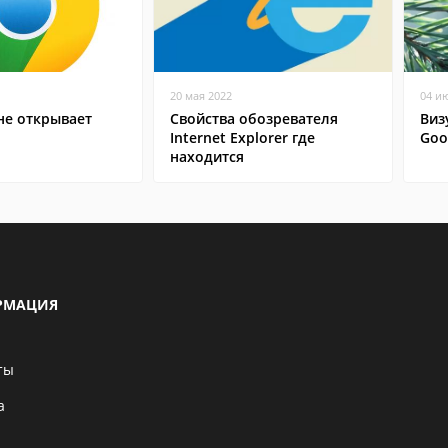
20 мая 2022
04 и
не открывает
Свойства обозревателя
Виз
Internet Explorer где
Goo
находится
РМАЦИЯ
ты
а