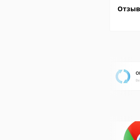
Отзы
O
Ве