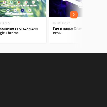
юня 2022
06 июня 2022
уальные закладки для
Где в папке Стим находятся
gle Chrome
игры