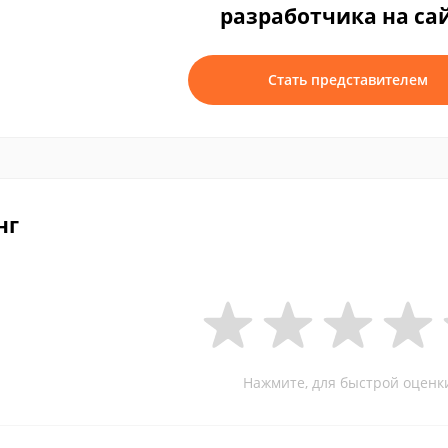
разработчика на са
Стать представителем
нг
Нажмите, для быстрой оценк