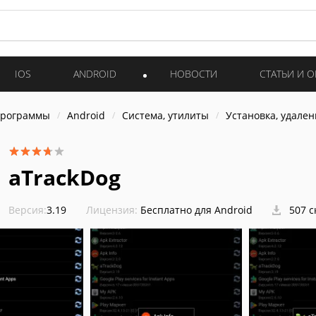
IOS
ANDROID
НОВОСТИ
СТАТЬИ И 
программы
Android
Система, утилиты
Установка, удален
aTrackDog
Версия:
3.19
Лицензия:
Бесплатно для Android
507 с