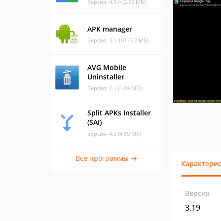
Версия: 4.5.4 (2.92 МБ)
APK manager
Версия: 3.1.107 (3.2 МБ)
AVG Mobile
Uninstaller
Версия: 1.1 (1.89 МБ)
Split APKs Installer
(SAI)
Версия: 4.5 (4.89 МБ)
Все программы →
Характери
Версия
3.19