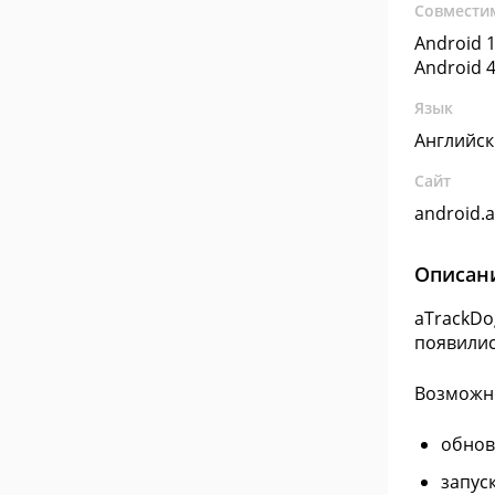
Совмести
Android 1
Android 4
Язык
Английс
Сайт
android.
Описан
aTrackDo
появились
Возможн
обнов
запус