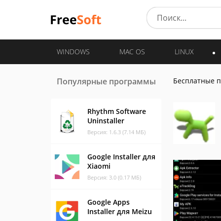
WINDOWS
MAC OS
LINUX
Популярные программы
Бесплатные 
Rhythm Software
Uninstaller
Версия: 1.6.3 (7.14 МБ)
Google Installer для
Xiaomi
Версия: 3.0 (0.17 МБ)
Google Apps
Installer для Meizu