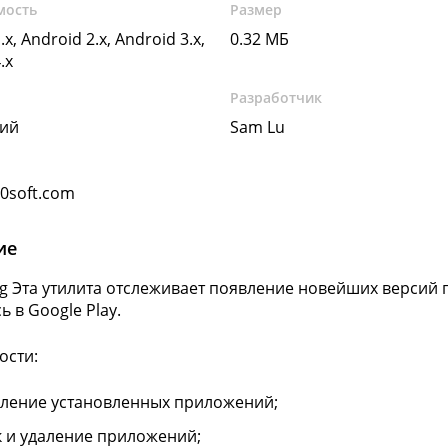
мость
Размер
.x, Android 2.x, Android 3.x,
0.32 МБ
.x
Разработчик
кий
Sam Lu
a0soft.com
ие
g Эта утилита отслеживает появление новейших версий
 в Google Play.
ости:
ление установленных приложений;
к и удаление приложений;