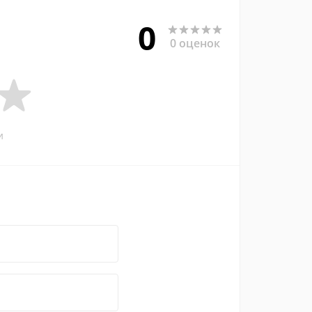
0
0 оценок
и