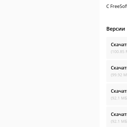
С FreeSof
Версии
Скачат
(100.85 
Скачат
(99.92 М
Скачат
(92.1 МБ
Скачат
(92.1 МБ