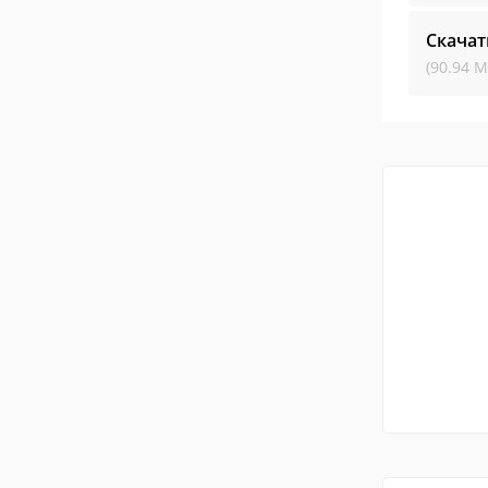
Скачат
(90.94 М