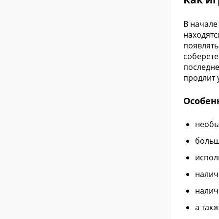
В начале
находятс
появлять
соберете
последне
продлит 
Особен
необы
больш
испол
налич
налич
а так