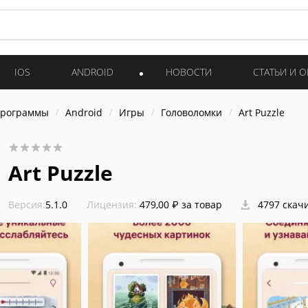
IOS
ANDROID
НОВОСТИ
СТАТЬИ И 
программы
Android
Игры
Головоломки
Art Puzzle
Art Puzzle
Версия:
5.1.0
Лицензия:
479,00 ₽ за товар
4797 скач