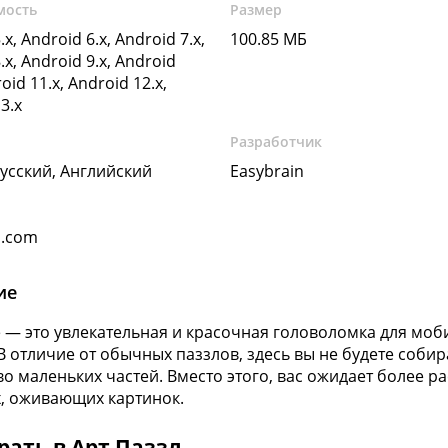
мость
Размер
.x, Android 6.x, Android 7.x,
100.85 МБ
.x, Android 9.x, Android
oid 11.x, Android 12.x,
3.x
Разработчик
Русский, Английский
Easybrain
n.com
ие
le — это увлекательная и красочная головоломка для мо
 В отличие от обычных паззлов, здесь вы не будете соби
о маленьких частей. Вместо этого, вас ожидает более 
, оживающих картинок.
рать в Арт Паззл