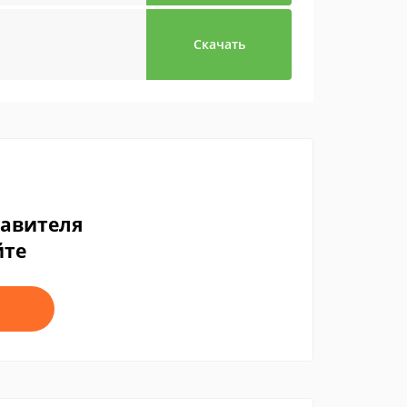
Скачать
тавителя
йте