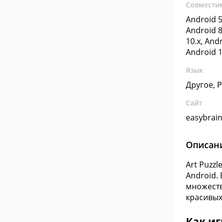
Совмести
Android 5
Android 8
10.x, Andr
Android 1
Язык
Другое, 
Сайт
easybrai
Описан
Art Puzz
Android.
множеств
красивых
Как иг