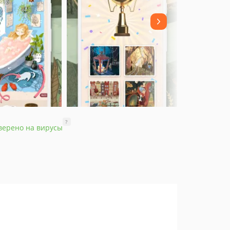
?
верено на вирусы