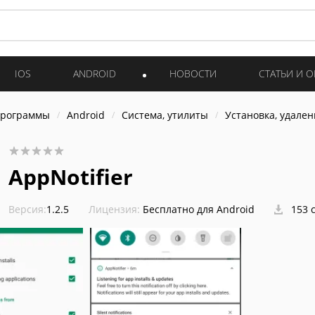
IOS
ANDROID
НОВОСТИ
СТАТЬИ И 
программы
Android
Система, утилиты
Установка, удален
AppNotifier
Версия:
1.2.5
Лицензия:
Бесплатно для Android
153 