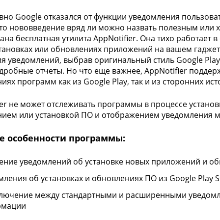
авно Google отказался от функции уведомления пользова
Это нововведение вряд ли можно назвать полезным или х
ана бесплатная утилита AppNotifier. Она тихо работает
тановках или обновлениях приложений на вашем гаджет
я уведомлений, выбрав оригинальный стиль Google Pla
дробные отчеты. Но что еще важнее, AppNotifier поддер
иях программ как из Google Play, так и из сторонних ист
ier не может отслеживать программы в процессе устано
ием или установкой ПО и отображением уведомления м
е особенности программы:
ение уведомлений об установке новых приложений и о
мления об установках и обновлениях ПО из Google Play S
лючение между стандартными и расширенными уведомл
рмации