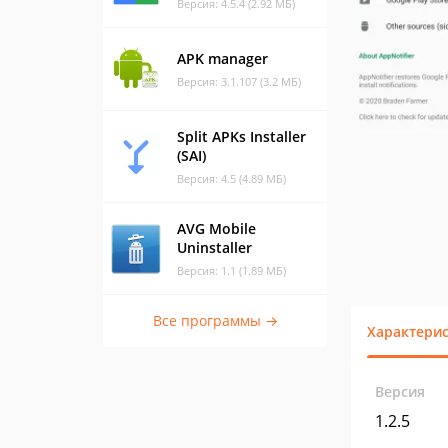
Версия: 4.5.4 (2.92 МБ)
APK manager
Версия: 3.1.107 (3.2 МБ)
Split APKs Installer
(SAI)
Версия: 4.5 (4.89 МБ)
AVG Mobile
Uninstaller
Версия: 1.1 (1.89 МБ)
Все программы →
Характери
Версия
1.2.5