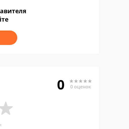
тавителя
йте
0
0 оценок
и