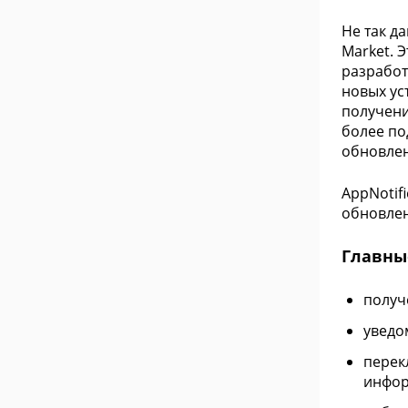
Не так д
Market. 
разработ
новых ус
получени
более по
обновлен
AppNotif
обновлен
Главны
получ
уведо
перек
инфо