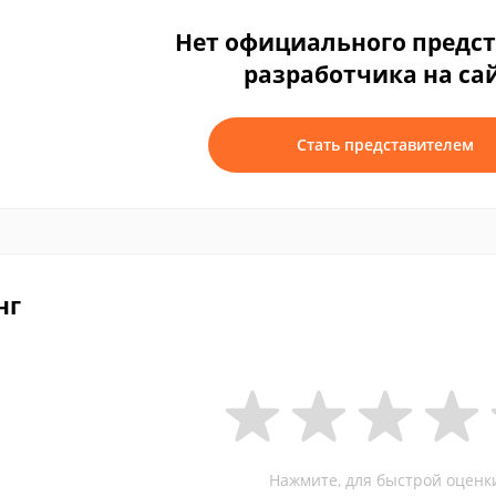
Нет официального предс
разработчика на са
Стать представителем
нг
Нажмите, для быстрой оценк