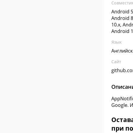
Совмести
Android 5
Android 8
10.x, Andr
Android 1
Язык
Английс
Сайт
github.c
Описан
AppNotif
Google. 
Остава
при по