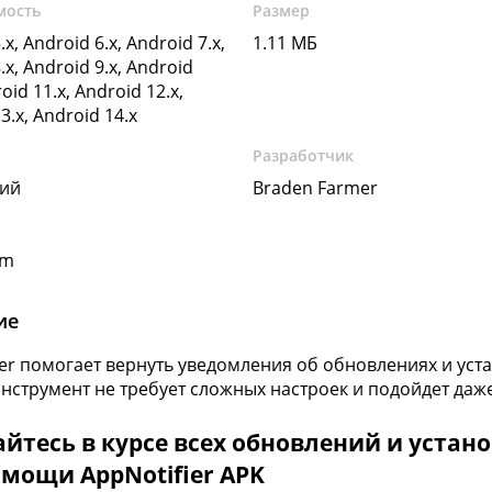
мость
Размер
.x, Android 6.x, Android 7.x,
1.11 МБ
.x, Android 9.x, Android
oid 11.x, Android 12.x,
3.x, Android 14.x
Разработчик
кий
Braden Farmer
om
ие
ier помогает вернуть уведомления об обновлениях и ус
Инструмент не требует сложных настроек и подойдет даж
йтесь в курсе всех обновлений и устан
мощи AppNotifier APK