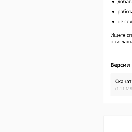
добав
работ
не со
Ищете сп
приглаша
Версии
Скачат
(1.11 МБ