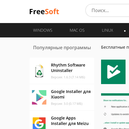
WINDOWS
MAC OS
LINUX
Популярные программы
Бесплатные 
Rhythm Software
Uninstaller
Версия: 1.6.3 (7.14 МБ)
Google Installer для
Xiaomi
Версия: 3.0 (0.17 МБ)
Google Apps
Installer для Meizu