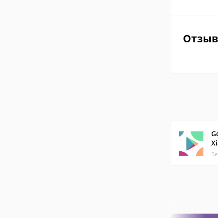
Отзы
Go
X
Ве