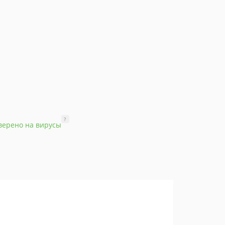
?
верено на вирусы