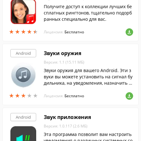
Получите доступ к коллекции лучших бе
сплатных рингтонов, тщательно подорб
ранных специально для вас.
★
★
★
★
★
★
★
★
★
★
Лицензия:
Бесплатно
Звуки оружия
Android
Версия: 1.1 (15.11 МБ)
Звуки оружия для вашего Android. Эти з
вуки вы можете установить на сигнал бу
дильника, на уведомления, назначить п
ерсональной мелодией звонка для каког
★
★
★
★
★
★
★
★
★
★
о-либо контакта и тп.
Лицензия:
Бесплатно
Звук приложения
Android
Версия: 1.0.117 (2.6 МБ)
Эта программа позволит вам настроить
уведомления о различных системных со