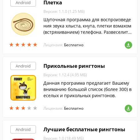
Плетка
Android
Версия: 1.1.0 (1.25 МБ)
Шуточная программа для воспроизведе
ния звука хлыста, кнута, плетки взмахом
(встряхиванием) телефона. Развеселите
себя и своих друзей, воспроизведя звук
★
★
★
★
★
★
★
★
★
★
и из приложения в самое неподходящее
Лицензия:
Бесплатно
место.
Прикольные рингтоны
Android
Версия: 1.12.4 (4.95 МБ)
Данная программа предлагает Вашему
вниманию большой список (более 300) в
еселых и прикольных рингтонов.
★
★
★
★
★
★
★
★
★
★
Лицензия:
Бесплатно
Лучшие бесплатные рингтоны
Android
Версия: 1.0 (18.49 МБ)