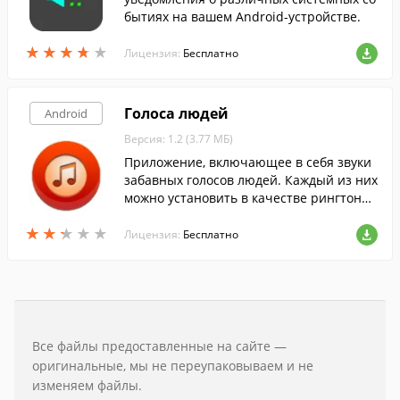
бытиях на вашем Android-устройстве.
★
★
★
★
★
★
★
★
★
★
Лицензия:
Бесплатно
Голоса людей
Android
Версия: 1.2 (3.77 МБ)
Приложение, включающее в себя звуки
забавных голосов людей. Каждый из них
можно установить в качестве рингтона.
Скачайте бесплатно с FreeSoft.
★
★
★
★
★
★
★
★
★
★
Лицензия:
Бесплатно
Все файлы предоставленные на сайте —
оригинальные, мы не переупаковываем и не
изменяем файлы.