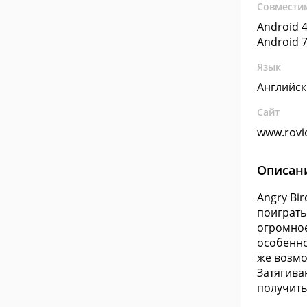
Совмести
Android 4
Android 7
Язык
Английс
Сайт
www.rovi
Описан
Angry Bi
поиграть
огромное
особенно
же возмо
Затягива
получить