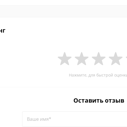
нг
Нажмите, для быстрой оценк
Оставить отзыв
Ваше имя*