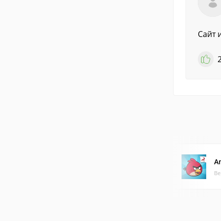
Сайт 
An
Ве