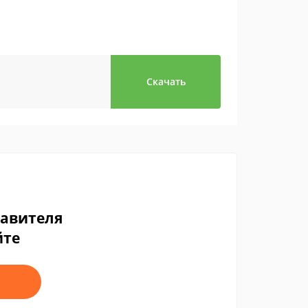
Скачать
тавителя
йте