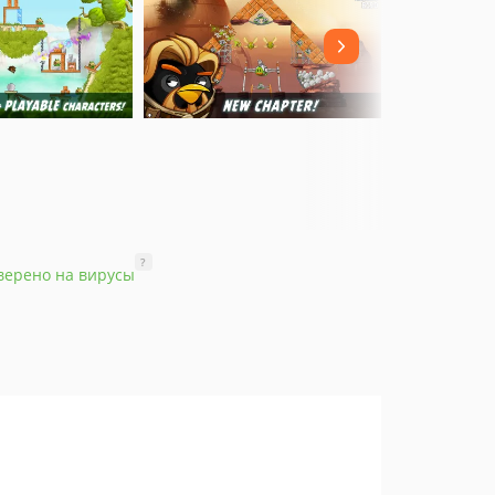
?
верено на вирусы