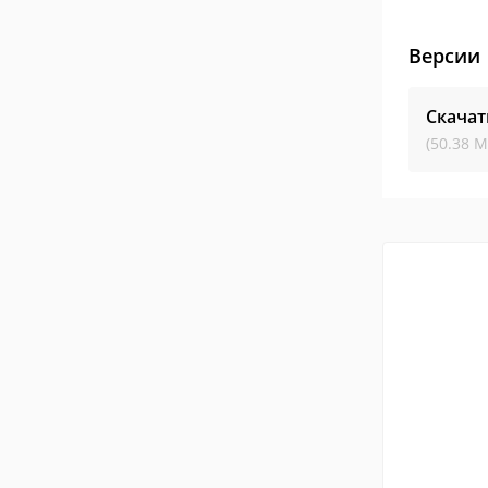
Версии
Скачат
(50.38 М