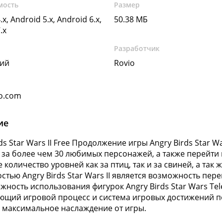
мость
Размер
.x, Android 5.x, Android 6.x,
50.38 МБ
.x
Разработчик
кий
Rovio
o.com
ие
rds Star Wars II Free Продолжение игры Angry Birds Star
 за более чем 30 любимых персонажей, а также перейти 
 количество уровней как за птиц, так и за свиней, а так
стью Angry Birds Star Wars II является возможность пер
жность использования фигурок Angry Birds Star Wars Te
ющий игровой процесс и система игровых достижений п
 максимальное наслаждение от игры.