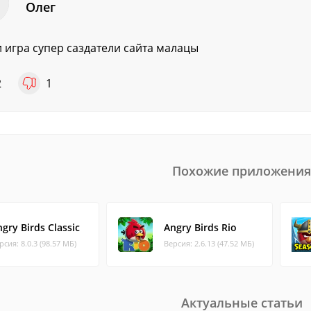
Олег
и игра супер саздатели сайта малацы
2
1
Похожие приложения
gry Birds Classic
Angry Birds Rio
рсия: 8.0.3 (98.57 МБ)
Версия: 2.6.13 (47.52 МБ)
Актуальные статьи