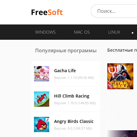
WINDOWS
MAC OS
LINUX
Популярные программы
Бесплатные 
Gacha Life
Версия: 1.1.14 (99.56 МБ)
Hill Climb Racing
Версия: 1.70.0 (148.85 МБ)
Angry Birds Classic
Версия: 8.0.3 (98.57 МБ)