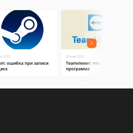
ая 2022
30 мая 2022
am: ошибка при записи
Teamviewer: что это за
диск
программа