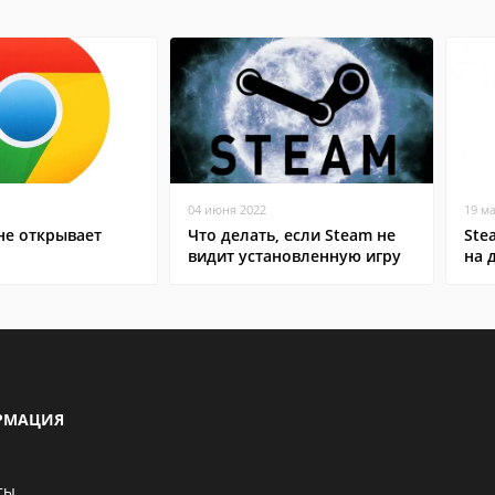
04 июня 2022
19 м
не открывает
Что делать, если Steam не
Ste
видит установленную игру
на 
РМАЦИЯ
ты