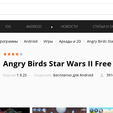
IOS
ANDROID
НОВОСТИ
СТАТЬИ И 
программы
Android
Игры
Аркады и 2D
Angry Birds Sta
Angry Birds Star Wars II Free
Версия:
1.9.25
Лицензия:
Бесплатно для Android
391