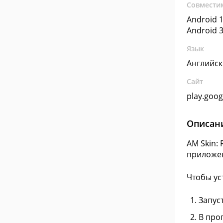
Совмести
Android 1
Android 3
Язык
Английс
Сайт
play.goo
Описан
AM Skin:
приложен
Чтобы ус
Запус
В прог