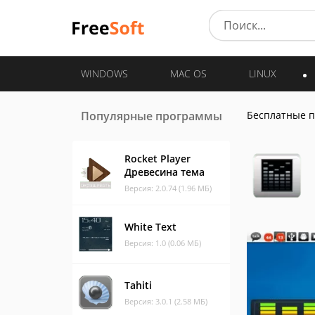
WINDOWS
MAC OS
LINUX
Популярные программы
Бесплатные 
Rocket Player
Древесина тема
Версия: 2.0.74 (1.96 МБ)
White Text
Версия: 1.0 (0.06 МБ)
Tahiti
Версия: 3.0.1 (2.58 МБ)