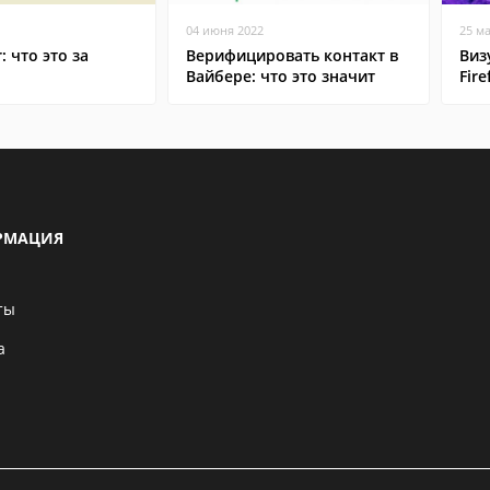
04 июня 2022
25 м
: что это за
Верифицировать контакт в
Виз
Вайбере: что это значит
Fire
РМАЦИЯ
ты
а