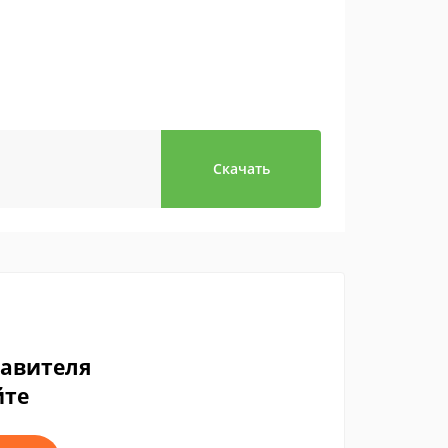
Скачать
тавителя
йте