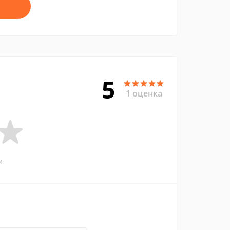
5
1 оценка
и