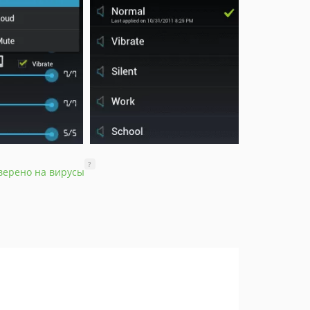
?
верено на вирусы