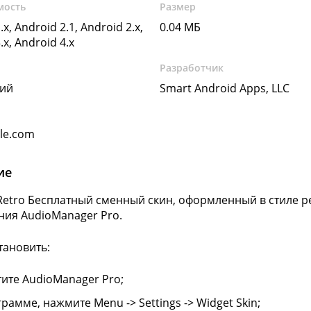
мость
Размер
.x, Android 2.1, Android 2.x,
0.04 МБ
.x, Android 4.x
Разработчик
кий
Smart Android Apps, LLC
gle.com
ие
 Retro Бесплатный сменный скин, оформленный в стиле р
ия AudioManager Pro.
тановить:
тите AudioManager Pro;
рамме, нажмите Menu -> Settings -> Widget Skin;