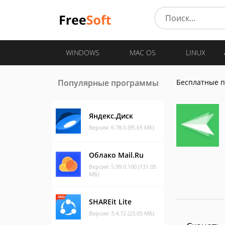
WINDOWS
MAC OS
LINUX
Популярные программы
Бесплатные 
Яндекс.Диск
Версия: 6.78.0 (95.65 МБ)
Облако Mail.Ru
Версия: 5.99.0.100 (131.05
МБ)
SHAREit Lite
Версия: 3.4.72 (23.05 МБ)