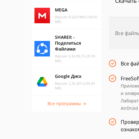
Скачать 
MEGA
Версия: 8.5(231880 (199.87
МБ)
Все файл
SHAREit -
Поделиться
Файлами
Версия: 6.32.08_FS (35.95
МБ)
Все фа
Google Диск
FreeSof
Версия: 2.26.307.6 (34.44
Приложе
МБ)
и зловр
Лаборат
Все программы →
AirDroid
Провер
ознако