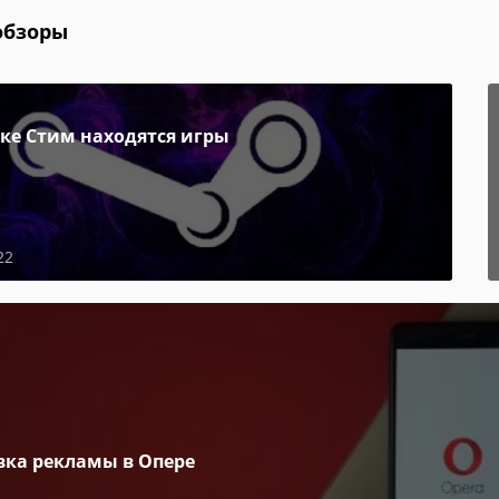
обзоры
пке Стим находятся игры
22
вка рекламы в Опере