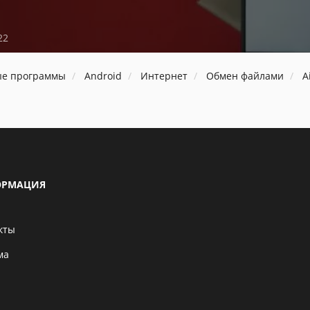
22
ые программы
Android
Интернет
Обмен файлами
A
РМАЦИЯ
кты
ма