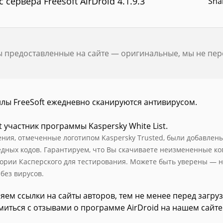
с сервера Freesoft AirDroid 4.1.9.3
Sha
ы предоставленные на сайте — оригинальные, мы не пе
йлы FreeSoft ежедневно сканируются антивирусом.
t участник программы Kaspersky White List.
ния, отмеченные логотипом Kaspersky Trusted, были добавлены в
едных кодов. Гарантируем, что Вы скачиваете неизмененные к
ории Касперского для тестирования. Можете быть уверены — н
 без вирусов.
яем ссылки на сайты авторов, тем не менее перед загру
миться с отзывами о программе AirDroid на нашем сайте