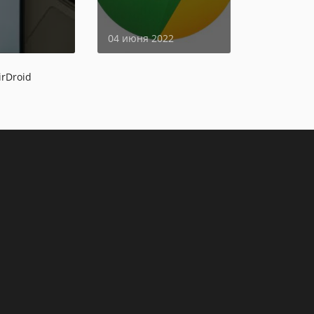
страницы
04 июня 2022
irDroid