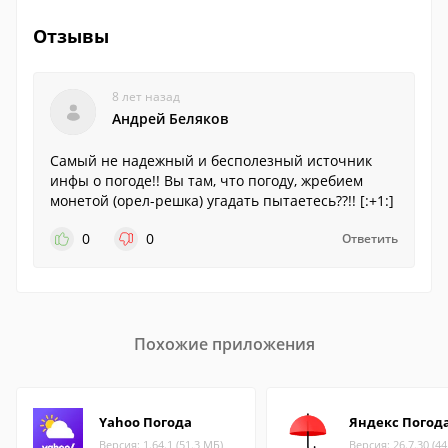
Отзывы
8 лет назад
Андрей Беляков
Самый не надежный и бесполезный источник
инфы о погоде!! Вы там, что погоду, жребием
монетой (орел-решка) угадать пытаетесь??!! [:+1:]
0
0
Ответить
Похожие приложения
Yahoo Погода
Яндекс Погод
Версия: 1.64.1 (51.3 МБ)
Версия: 26.7.30 (4