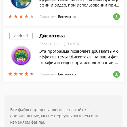
афии и видео, при использовании прил
ожения "AR-эффект" на устройствах Xper
★
★
★
★
★
★
★
★
★
★
ia.
Лицензия:
Бесплатно
Дискотека
Android
Версия: 1.1.11 (19.4 МБ)
Эта программа позволяет добавлять AR-
эффекты темы "Дискотека" на ваши фот
ографии и видео, при использовании пр
иложения "AR-эффект" на устройствах X
★
★
★
★
★
★
★
★
★
★
peria.
Лицензия:
Бесплатно
Все файлы предоставленные на сайте —
оригинальные, мы не переупаковываем и не
изменяем файлы.