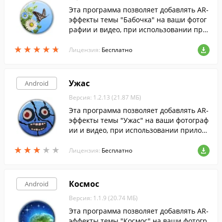
Эта программа позволяет добавлять AR-
эффекты темы "Бабочка" на ваши фотог
рафии и видео, при использовании при
ложения "AR-эффект" на устройствах Xp
★
★
★
★
★
★
★
★
★
★
eria.
Лицензия:
Бесплатно
Ужас
Android
Версия: 1.2.13 (21.87 МБ)
Эта программа позволяет добавлять AR-
эффекты темы "Ужас" на ваши фотограф
ии и видео, при использовании прилож
ения "AR-эффект" на устройствах Xperia.
★
★
★
★
★
★
★
★
★
★
Лицензия:
Бесплатно
Космос
Android
Версия: 1.1.9 (20.74 МБ)
Эта программа позволяет добавлять AR-
эффекты темы "Космос" на ваши фотогр