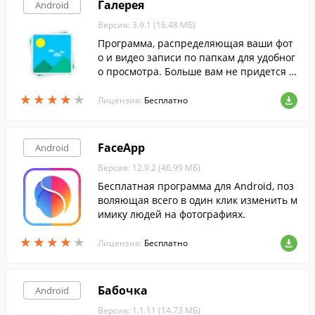
Галерея
Android
Версия: 3.9.1 (16.48 МБ)
Программа, распределяющая ваши фот
о и видео записи по папкам для удобног
о просмотра. Больше вам не придется п
ерелистывать бесконечный список фото
★
★
★
★
★
★
★
★
★
★
графий, чтобы найти нужную.
Лицензия:
Бесплатно
FaceApp
Android
Версия: 12.9.2 (46.99 МБ)
Бесплатная программа для Android, поз
воляющая всего в один клик изменить м
имику людей на фотографиях.
★
★
★
★
★
★
★
★
★
★
Лицензия:
Бесплатно
Бабочка
Android
Версия: 1.1.11 (14.73 МБ)