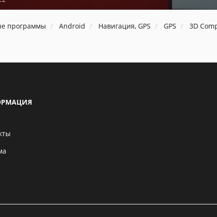
ые программы
Android
Навигация, GPS
GPS
3D Comp
РМАЦИЯ
кты
ма