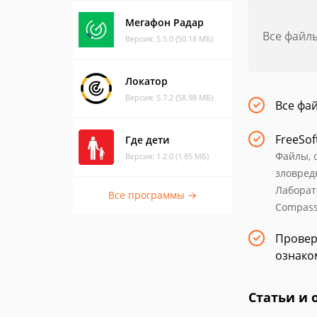
Мегафон Радар
Все файл
Версия: 5.5.0 (50.18 МБ)
Локатор
Версия: 5.7.2 (58.98 МБ)
Все фа
FreeSof
Где дети
Файлы, 
Версия: 1.2.0 (1.85 МБ)
зловред
Лаборат
Все программы →
Compass 
Провер
ознако
Статьи и 