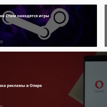
пке Стим находятся игры
22
вка рекламы в Опере
22