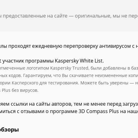
ы предоставленные на сайте — оригинальные, мы не пе
йлы проходят ежедневную перепроверку антивирусом с 
t участник программы Kaspersky White List.
отмеченные логотипом Kaspersky Trusted, были добавлены в базу
ных кодов. Гарантируем, что Вы скачиваете неизмененные коп
ории Касперского для тестирования. Можете быть уверены — на
Plus без вирусов.
яем ссылки на сайты авторов, тем не менее перед загру
миться с отзывами о программе 3D Compass Plus на наш
обзоры