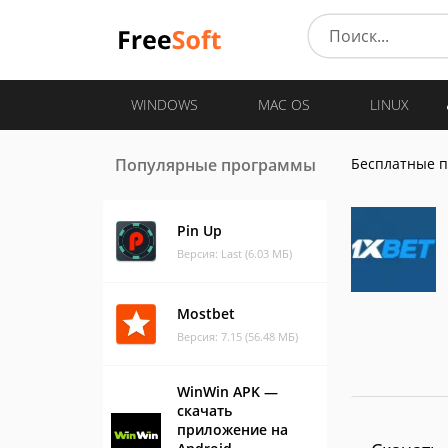
WINDOWS
MAC OS
LINUX
Популярные программы
Бесплатные 
Pin Up
Версия: Last (6.03 МБ)
Mostbet
Версия: 7.15 (56.48 МБ)
WinWin APK —
скачать
приложение на