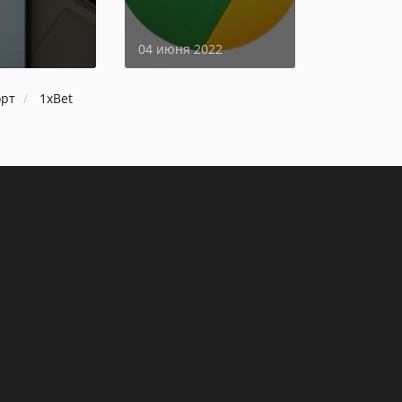
страницы
04 июня 2022
орт
1xBet