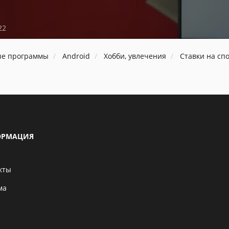
22
ые программы
Android
Хобби, увлечения
Ставки на сп
РМАЦИЯ
кты
ма