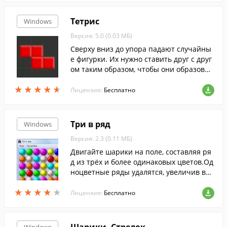
е получались непрерывные цепочки из
3 и более одинаковых шаров. Создавайт
Тетрис
Windows
е цепочки максимальной длины чтобы
Версия: 5.0 (0.03 МБ)
получить бонусы, а также быстрее собра
ть волшебную энергию, необходимую дл
Сверху вниз до упора падают случайны
я перехода на следующий уровень.
е фигурки. Их нужно ставить друг с друг
ом таким образом, чтобы они образовыв
али полные ряды, которые удалятся с по
★
★
★
★
★
★
★
★
★
★
ля. Для работы не требуется установка.
Лицензия:
Бесплатно
Три в ряд
Windows
Версия: 2.3 (0.11 МБ)
Двигайте шарики на поле, составляя ря
д из трёх и более одинаковых цветов.Од
ноцветные ряды удалятся, увеличив ва
ш счёт. Количество цветов изменит сло
★
★
★
★
★
★
★
★
★
★
жность игры. Внизу экрана показано ост
Лицензия:
Бесплатно
авшееся (на данный момент) количеств
о ходов.