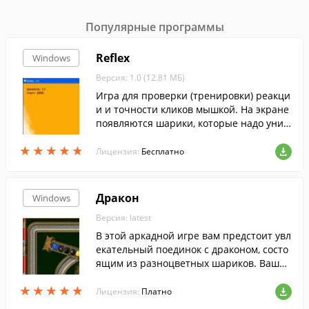
Популярные программы
Reflex
Windows
Версия: 1.0 (12.81 МБ)
Игра для проверки (тренировки) реакци
и и точности кликов мышкой. На экране
появляются шарики, которые надо унич
тожать, кликая по ним.
★
★
★
★
★
★
★
★
★
★
Лицензия:
Бесплатно
Дракон
Windows
Версия: latest
В этой аркадной игре вам предстоит увл
екательный поединок с драконом, состо
ящим из разноцветных шариков. Ваша
задача - не пустить его в свою пагоду. Д
★
★
★
★
★
★
★
★
★
★
ля этого запускайте в него разноцветны
Лицензия:
Платно
е фишки с таким расчетом, чтобы в итог