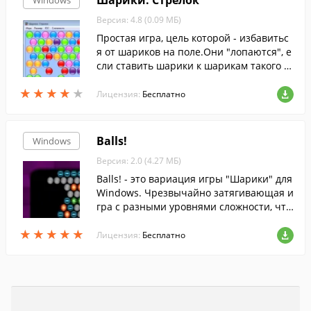
Шарики. Стрелок
Windows
Версия: 4.8 (0.09 МБ)
Простая игра, цель которой - избавитьс
я от шариков на поле.Они "лопаются", е
сли ставить шарики к шарикам такого ж
е цвета чтобы их группа состояла из трё
★
★
★
★
★
★
★
★
★
★
х и более.
Лицензия:
Бесплатно
Balls!
Windows
Версия: 2.0 (4.27 МБ)
Balls! - это вариация игры "Шарики" для
Windows. Чрезвычайно затягивающая и
гра с разными уровнями сложности, что
делает её интересной для игроков всех
★
★
★
★
★
★
★
★
★
★
возрастов.
Лицензия:
Бесплатно