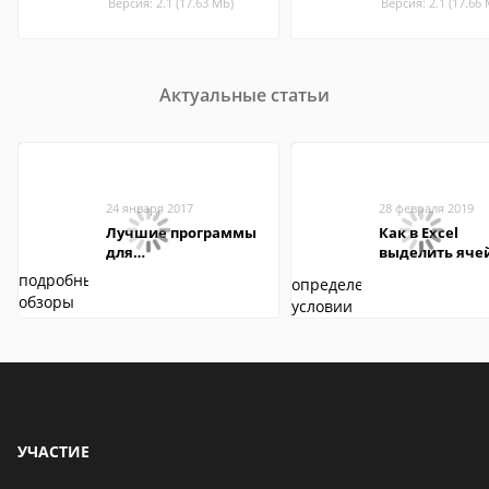
Версия: 2.1 (17.63 МБ)
Версия: 2.1 (17.66
Актуальные статьи
24 января 2017
28 февраля 2019
Лучшие программы
Как в Excel
для
выделить яче
редактирования
цветом при
видео: подробные
определенно
обзоры
условии: прим
методы
УЧАСТИЕ