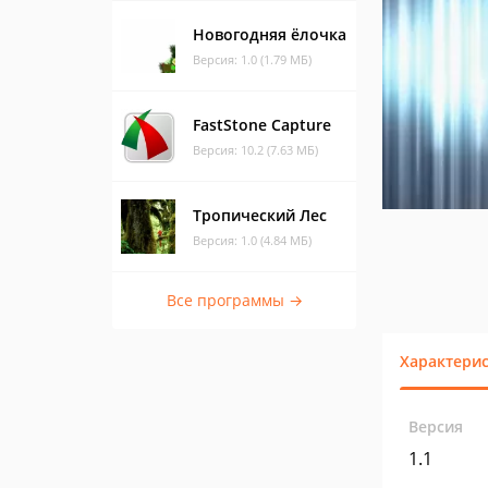
Новогодняя ёлочка
Версия: 1.0 (1.79 МБ)
FastStone Capture
Версия: 10.2 (7.63 МБ)
Тропический Лес
Версия: 1.0 (4.84 МБ)
Все программы →
Характери
Версия
1.1