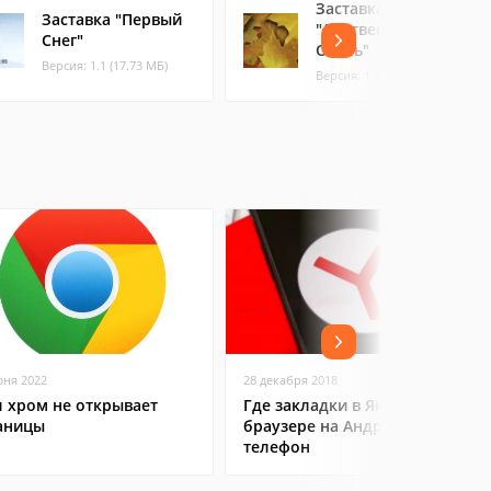
Заставка
Заставка "Первый
"Лиственная
Снег"
Осень"
Версия: 1.1 (17.73 МБ)
Версия: 1.1 (21.06 МБ)
юня 2022
28 декабря 2018
л хром не открывает
Где закладки в Яндекс
аницы
браузере на Андроид
телефон