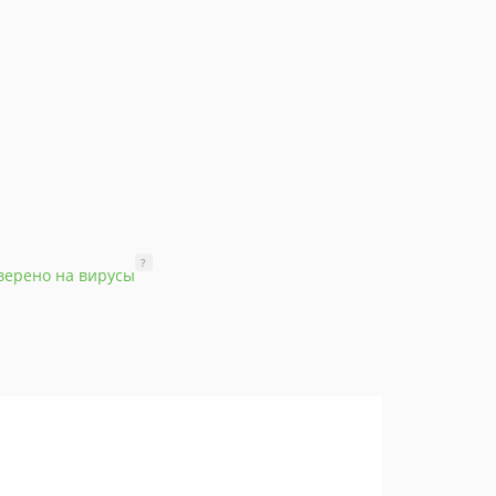
?
верено на вирусы