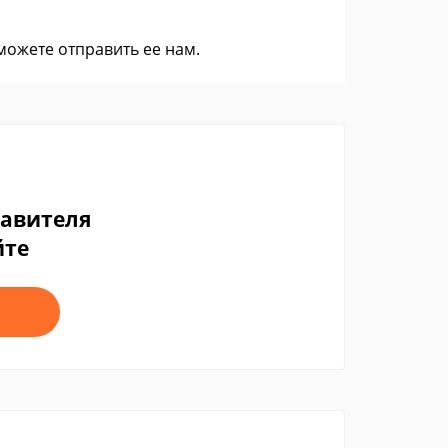
 можете
отправить ее нам
.
тавителя
йте