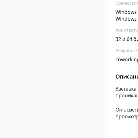
Совмести
Windows 
Windows 
Архитект
32 и 64 б
Разработ
coworkin
Описан
Заставка
проникаю
Он освет
просмотр