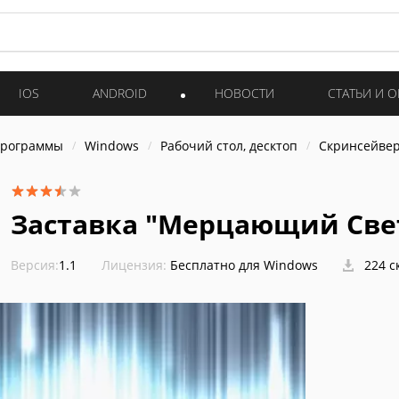
IOS
ANDROID
НОВОСТИ
СТАТЬИ И 
программы
Windows
Рабочий стол, десктоп
Скринсейве
Заставка "Мерцающий Све
Версия:
1.1
Лицензия:
Бесплатно для Windows
224 с