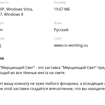
мость
Размер
XP, Windows Vista,
19.67 МБ
7, Windows 8
ура
Язык
ит
Русский
чик
Сайт
g
www.co-working.su
ие
 "Мерцающий Свет" - это заставка "Мерцающий Свет" пр
щий во все тёмные места на свете.
ит вашу комнату не хуже любого фонарика, а исходящие о
е этой заставки создаётся впечатление, что вы находите