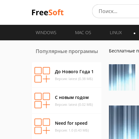
WINDOWS
MAC OS
LINUX
Популярные программы
Бесплатные 
До Нового Года 1
Версия: latest (0.38 МБ)
С новым годом
Версия: latest (0.02 МБ)
Need for speed
Версия: 1.0 (0.43 МБ)