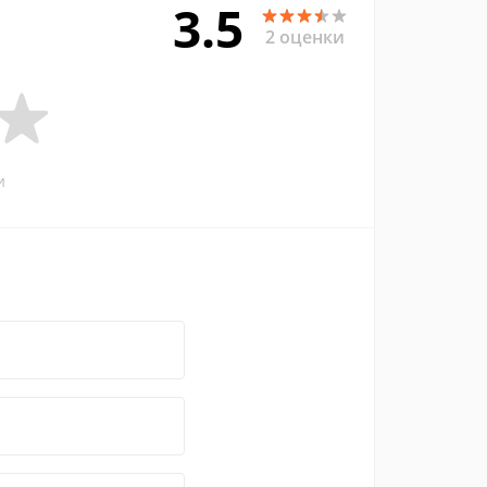
3.5
2 оценки
и