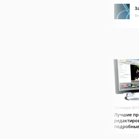
З
Ве
24 января 2017
Лучшие пр
редактиро
подробные