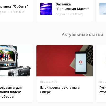
Заставка
аставка "Орбита"
"Пальмовая Магия"
рсия: 1.1 (19.14 МБ)
Версия: 1.1 (12.12 МБ)
Актуальные статьи
04 июня 2022
04 и
ограммы для
Блокировка рекламы в
Гуг
вания видео:
Опере
стр
 обзоры