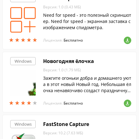
Версия: 1.0 (0.43 МБ)
Need for speed - это полезный скриншот
ер. Need for speed - экранная заставка с
изображением спидометра.
★
★
★
★
★
★
★
★
★
★
Лицензия:
Бесплатно
Новогодняя ёлочка
Windows
Версия: 1.0 (1.79 МБ)
Зажгите огоньки добра и домашнего уют
а в этот новый Новый год. Небольшая ёл
очка ненавязчиво создаст праздничную
атмосферу и напомнит Вашим гостям о
★
★
★
★
★
★
★
★
★
★
приближающихся торжествах.
Лицензия:
Бесплатно
FastStone Capture
Windows
Версия: 10.2 (7.63 МБ)