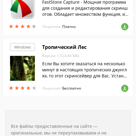
FastStone Capture - Мощная программа
для создания и редактирования скринш
отов. Обладает множеством функция, и к
роме скриншотов позволяет так же запи
★
★
★
★
★
★
★
★
★
★
сывать видео со звуком....
Лицензия:
Платно
Тропический Лес
Windows
Версия: 1.0 (4.84 МБ)
Если Вы хотите оказаться на несколько
минут в настоящих тропических джунгл
ях, то этот скринсейвер для Вас. Установ
ите этот замечательный скринсейвер н
★
★
★
★
★
★
★
★
★
★
а свой компьютер и совершите увлекате
Лицензия:
Бесплатно
льное путешествие в дождливый тропи
ческий лес.
Все файлы предоставленные на сайте —
оригинальные, мы не переупаковываем и не