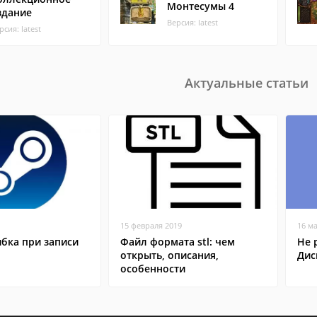
Монтесумы 4
здание
Версия: latest
рсия: latest
Актуальные статьи
15 февраля 2019
16 м
бка при записи
Файл формата stl: чем
Не 
открыть, описания,
Дис
особенности