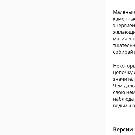
Маленька
каменные
энергией
желающий
магическ
тщательн
собирайт
Некоторы
цепочку 
значител
Чем даль
свою нем
наблюдат
ведьмы о
Версии