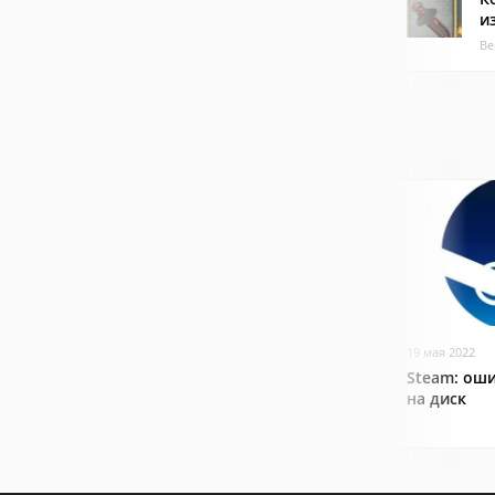
и
Ве
19 мая 2022
Steam: оши
на диск