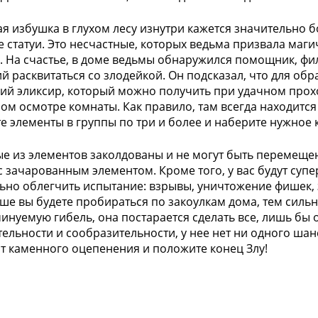
я избушка в глухом лесу изнутри кажется значительно 
 статуи. Это несчастные, которых ведьма призвала маги
. На счастье, в доме ведьмы обнаружился помощник, ф
 расквитаться со злодейкой. Он подсказал, что для об
ий эликсир, который можно получить при удачном прох
ом осмотре комнаты. Как правило, там всегда находится 
е элементы в группы по три и более и наберите нужное 
е из элементов заколдованы и не могут быть перемещен
с зачарованным элементом. Кроме того, у вас будут су
ьно облегчить испытание: взрывы, уничтожение фишек, 
ше вы будете пробираться по закоулкам дома, тем сильн
инуемую гибель, она постарается сделать все, лишь бы 
ельности и сообразительности, у нее нет ни одного шан
т каменного оцепенения и положите конец Злу!