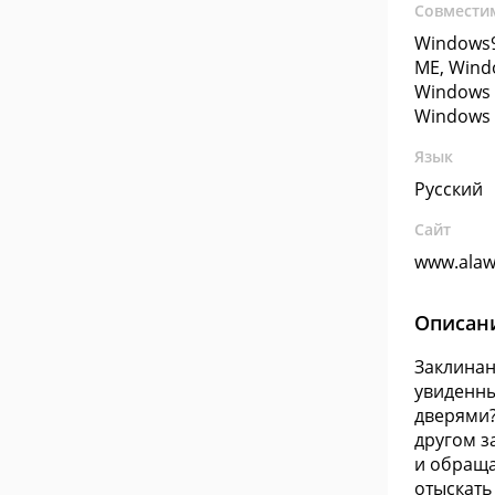
Совмести
Windows9
ME, Wind
Windows 
Windows 
Язык
Русский
Сайт
www.alaw
Описан
Заклинан
увиденны
дверями?
другом з
и обраща
отыскать