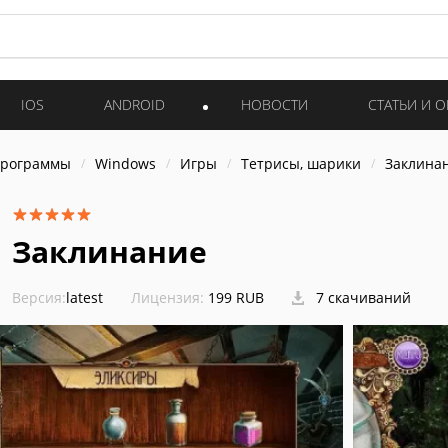
IOS
ANDROID
НОВОСТИ
СТАТЬИ И 
программы
Windows
Игры
Тетрисы, шарики
Заклина
Заклинание
Версия:
latest
Лицензия:
199 RUB
7 скачиваний