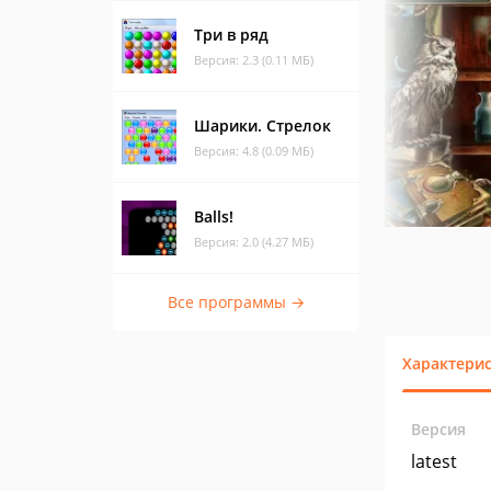
Три в ряд
Версия: 2.3 (0.11 МБ)
Шарики. Стрелок
Версия: 4.8 (0.09 МБ)
Balls!
Версия: 2.0 (4.27 МБ)
Все программы →
Характери
Версия
latest