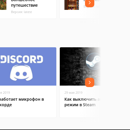
путешествие
Версия: latest
Версия: latest
ая 2019
29 мая 2019
работает микрофон в
Как выключить автономный
корде
режим в Steam