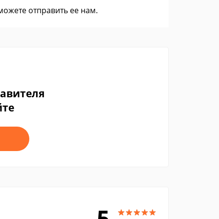
 можете
отправить ее нам
.
тавителя
йте
5