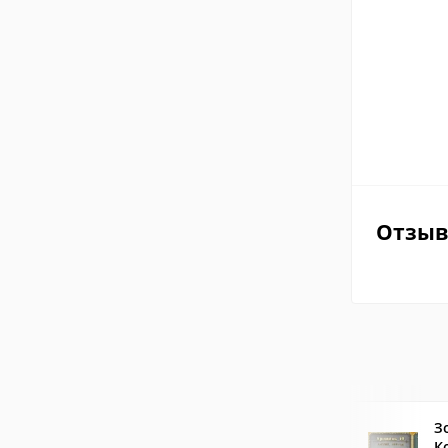
Отзы
З
К