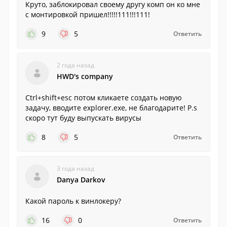
Круто, заблокировал своему другу комп он ко мне
с монтировкой пришел!!!!!111!!!111!
9
5
Ответить
2 года назад
HWD's company
Ctrl+shift+esc потом кликаете создать новую
задачу, вводите explorer.exe, не благодарите! P.s
скоро тут буду выпускать вирусы
8
5
Ответить
3 года назад
Danya Darkov
Какой пароль к винлокеру?
16
0
Ответить