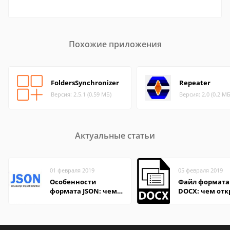
Похожие приложения
FoldersSynchronizer
Repeater
Версия: 2.5.1 (0.59 МБ)
Версия: 2.0 (0.2 МБ
Актуальные статьи
01 февраля 2019
05 февраля 2019
Особенности
Файл формата
формата JSON: чем
DOCX: чем отк
удобно открыть на
описание,
компьютере и
особенности
онлайн