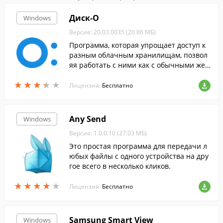
Диск-О
Windows
Версия: 20.03.0035 (20.86 МБ)
Программа, которая упрощает доступ к
разным облачным хранилищам, позвол
яя работать с ними как с обычными жес
ткими дисками.
★
★
★
★
★
★
★
★
★
★
Лицензия:
Бесплатно
Any Send
Windows
Версия: 1.0.0.10 (27.03 МБ)
Это простая программа для передачи л
юбых файлы с одного устройства на дру
гое всего в несколько кликов.
★
★
★
★
★
★
★
★
★
★
Лицензия:
Бесплатно
Samsung Smart View
Windows