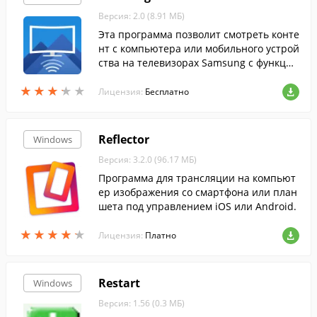
Версия: 2.0 (8.91 МБ)
Эта программа позволит смотреть конте
нт с компьютера или мобильного устрой
ства на телевизорах Samsung с функцие
й Smart View....
★
★
★
★
★
★
★
★
★
★
Лицензия:
Бесплатно
Reflector
Windows
Версия: 3.2.0 (96.17 МБ)
Программа для трансляции на компьют
ер изображения со смартфона или план
шета под управлением iOS или Android.
★
★
★
★
★
★
★
★
★
★
Лицензия:
Платно
Restart
Windows
Версия: 1.56 (0.3 МБ)