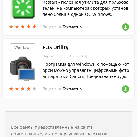
Restart - полезная утилита для пользова
телей, на компьютерах которых установ
лено больше одной ОС Windows.
★
★
★
★
★
★
★
★
★
★
Лицензия:
Бесплатно
EOS Utility
Windows
Версия: 3.8.2 (103.56 МБ)
Программа для Windows, с помощью кот
орой можно управлять цифровыми фото
аппаратами Canon. Предназначено для
студийной работы, можно просматриват
★
★
★
★
★
★
★
★
★
★
ь и передавать снимки с камеры на ком
Лицензия:
Бесплатно
пьютер.
Все файлы предоставленные на сайте —
оригинальные, мы не переупаковываем и не