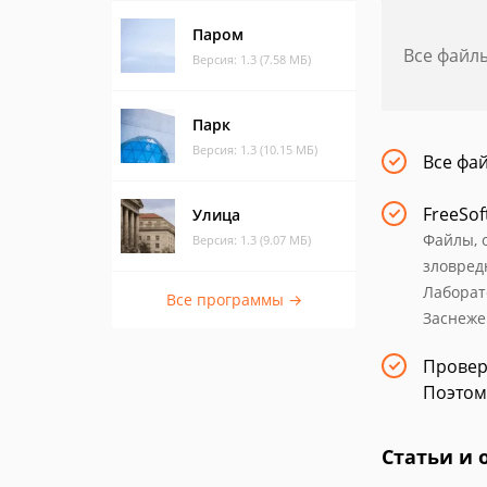
Паром
Все файл
Версия: 1.3 (7.58 МБ)
Парк
Версия: 1.3 (10.15 МБ)
Все фа
FreeSof
Улица
Файлы, 
Версия: 1.3 (9.07 МБ)
зловред
Лаборат
Все программы →
Заснеже
Провер
Поэтом
Статьи и 