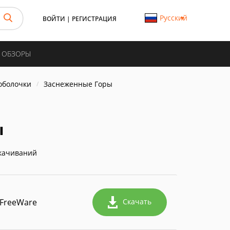
Русский
ВОЙТИ
|
РЕГИСТРАЦИЯ
И ОБЗОРЫ
 оболочки
Заснеженные Горы
ы
качиваний
FreeWare
Скачать