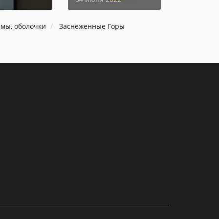
емы, оболочки
Заснеженные Горы