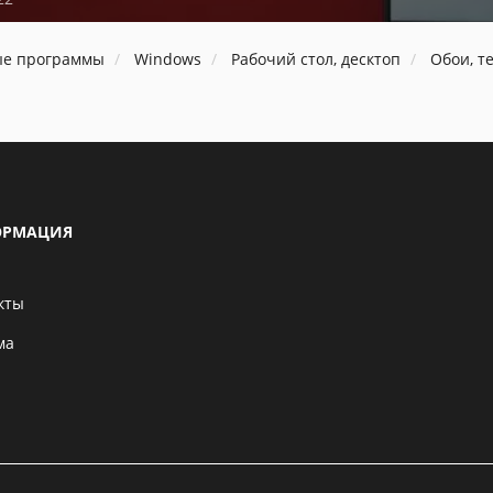
ые программы
Windows
Рабочий стол, десктоп
Обои, т
РМАЦИЯ
кты
ма