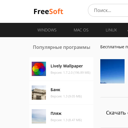
WINDOWS
MAC OS
LINUX
Популярные программы
Бесплатные 
Lively Wallpaper
Версия: 1.7.2.0 (196.89 МБ)
Банк
Версия: 1.3 (9.05 МБ)
Скачать 
Пляж
Версия: 1.3 (8.47 МБ)