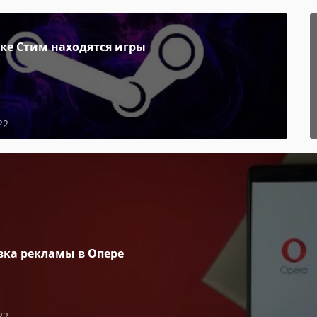
пке Стим находятся игры
22
вка рекламы в Опере
22