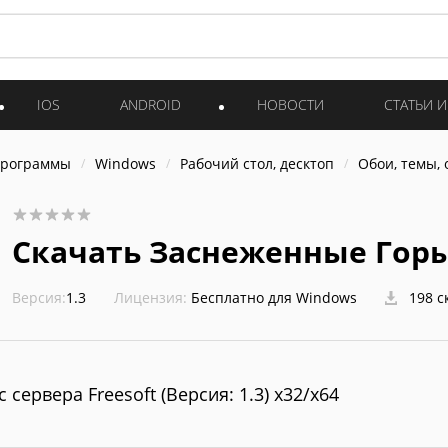
IOS
ANDROID
НОВОСТИ
СТАТЬИ 
программы
Windows
Рабочий стол, десктоп
Обои, темы,
Скачать Заснеженные Гор
Версия:
1.3
Лицензия:
Бесплатно для Windows
198 с
с сервера Freesoft (Версия: 1.3) x32/x64