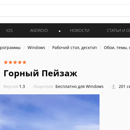
IOS
ANDROID
НОВОСТИ
СТАТЬИ И 
программы
Windows
Рабочий стол, десктоп
Обои, темы,
Горный Пейзаж
Версия:
1.3
Лицензия:
Бесплатно для Windows
201 с