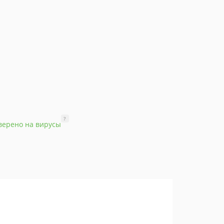
?
верено на вирусы