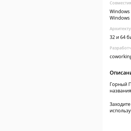
Совмести
Windows 
Windows 
Архитект
32 и 64 б
Разработ
coworkin
Описан
Горный П
названия
Заходите
использу