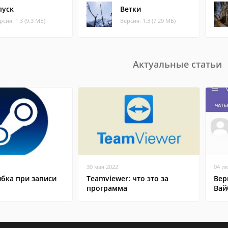
пуск
Ветки
рсия: 1.3 (9.3 МБ)
Версия: 1.3 (7.29 МБ)
Актуальные статьи
30 мая 2022
04 и
бка при записи
Teamviewer: что это за
Вер
программа
Вай