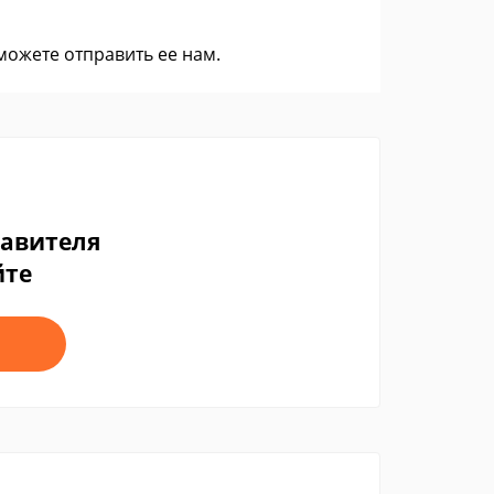
 можете
отправить ее нам
.
тавителя
йте