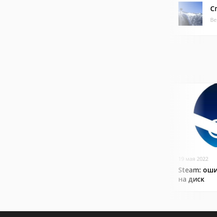
С
Ве
19 мая 2022
Steam: оши
на диск