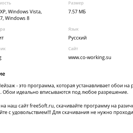
мость
Размер
XP, Windows Vista,
7.57 МБ
7, Windows 8
ура
Язык
ит
Русский
чик
Сайт
g
www.co-working.su
ие
ейзаж - это программа, которая устанавливает обои на 
. Обои идеально вписываются под любое разрешение.
 на наш сайт freeSoft.ru, скачивайте программу на раз
йте с удовольствием!!! Для скачивания не нужно проход