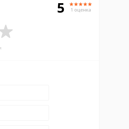
5
1 оценка
и