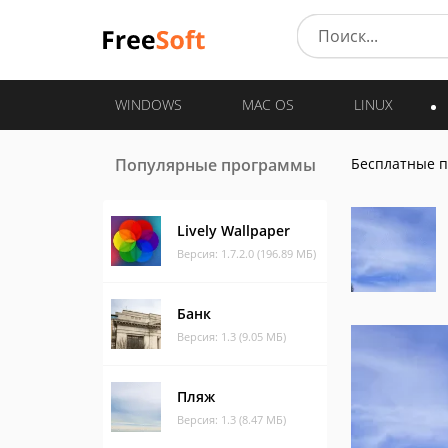
WINDOWS
MAC OS
LINUX
Популярные программы
Бесплатные 
Lively Wallpaper
Версия: 1.7.2.0 (196.89 МБ)
Банк
Версия: 1.3 (9.05 МБ)
Пляж
Версия: 1.3 (8.47 МБ)