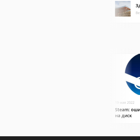
З
Ве
19 мая 2022
Steam: оши
на диск