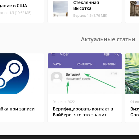
Стеклянная
дание в США
Высотка
рсия: 1.3 (10.62 МБ)
Версия: 1.3 (8.76 МБ)
Актуальные статьи
04 июня 2022
04 и
бка при записи
Верифицировать контакт в
Виз
Вайбере: что это значит
Goo