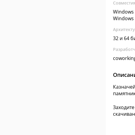
Совмести
Windows 
Windows 
Архитект
32 и 64 б
Разработ
coworkin
Описан
Казначей
памятник
Заходите
скачиван