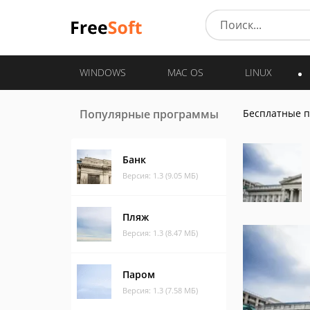
WINDOWS
MAC OS
LINUX
Популярные программы
Бесплатные 
Банк
Версия: 1.3 (9.05 МБ)
Пляж
Версия: 1.3 (8.47 МБ)
Паром
Версия: 1.3 (7.58 МБ)