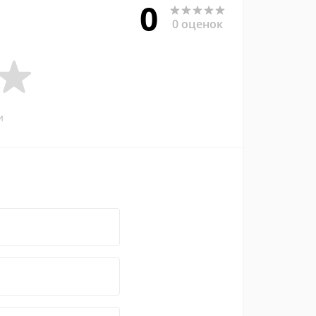
0
0 оценок
и