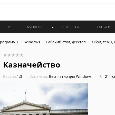
IOS
ANDROID
НОВОСТИ
СТАТЬИ И 
программы
Windows
Рабочий стол, десктоп
Обои, темы,
Казначейство
Версия:
1.3
Лицензия:
Бесплатно для Windows
211 с