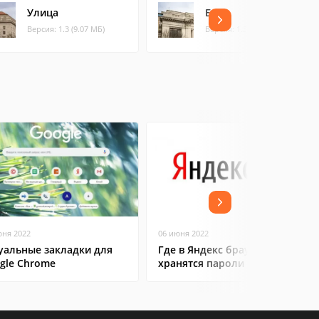
Улица
Банк
Версия: 1.3 (9.07 МБ)
Версия: 1.3 (9.05 МБ)
юня 2022
06 июня 2022
уальные закладки для
Где в Яндекс браузере
gle Chrome
хранятся пароли