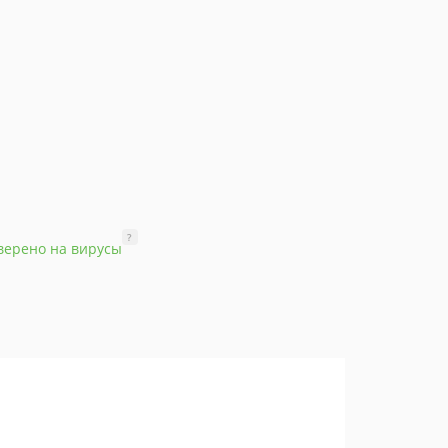
?
верено на вирусы