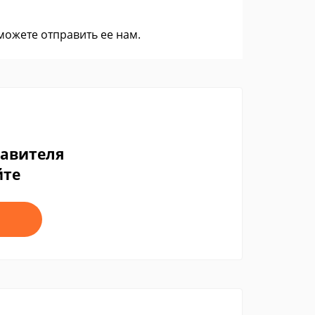
 можете
отправить ее нам
.
тавителя
йте