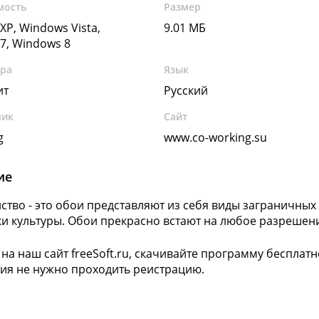
мость
Размер
XP, Windows Vista,
9.01 МБ
7, Windows 8
ура
Язык
ит
Русский
чик
Сайт
g
www.co-working.su
ие
ство - это обои представляют из себя виды заграничных
и культуры. Обои прекрасно встают на любое разрешен
 на наш сайт freeSoft.ru, скачивайте программу бесплатн
ия не нужно проходить реистрацию.