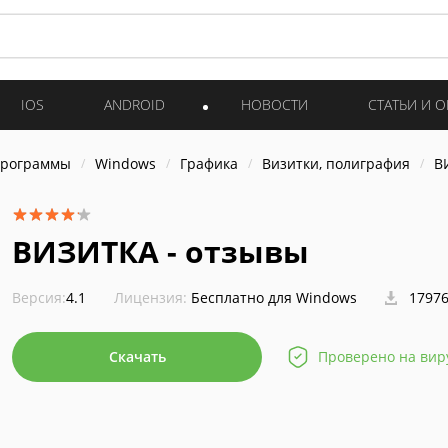
IOS
ANDROID
НОВОСТИ
СТАТЬИ И 
программы
Windows
Графика
Визитки, полиграфия
В
ВИЗИТКА - отзывы
Версия:
4.1
Лицензия:
Бесплатно для Windows
17976
Скачать
Проверено на вир