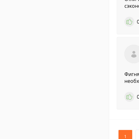
сэкон
Фигня
необх
1