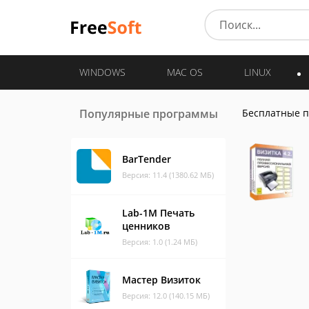
WINDOWS
MAC OS
LINUX
Популярные программы
Бесплатные 
BarTender
Версия: 11.4 (1380.62 МБ)
Lab-1M Печать
ценников
Версия: 1.0 (1.24 МБ)
Мастер Визиток
Версия: 12.0 (140.15 МБ)