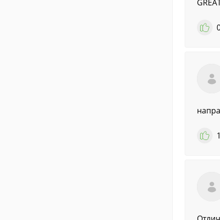
GREAT
напра
Отлич