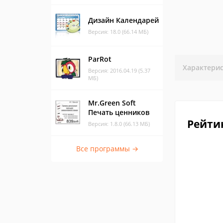
Дизайн Календарей
Версия: 18.0 (66.14 МБ)
ParRot
Характери
Версия: 2016.04.19 (5.37
МБ)
Mr.Green Soft
Печать ценников
Рейти
Версия: 1.8.0 (66.13 МБ)
Все программы →