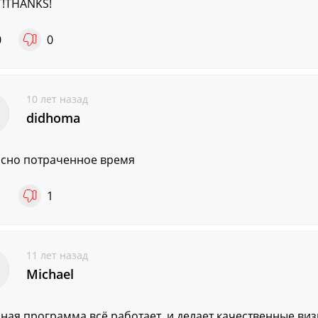
!THANKS!
0
0
10 лет назад
didhoma
сно потраченное время
1
1
11 лет назад
Michael
ная программа всё работает, и делает качественные ви