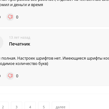
омил и деньги и время
0
0
13 лет назад
Печатник
 полная. Настроек шрифтов нет. Имеющиеся шрифты кося
одимое количество букв)
0
0
2
3
4
5
далее