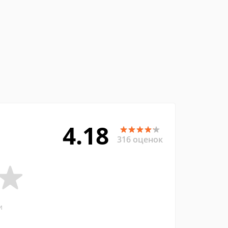
4.18
316 оценок
и