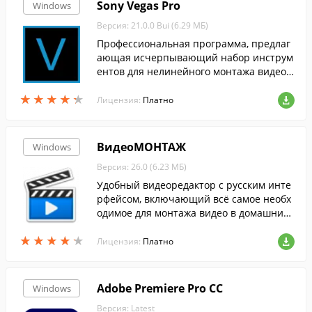
Sony Vegas Pro
Windows
Версия: 21.0.0 Bui (6.29 МБ)
Профессиональная программа, предлаг
ающая исчерпывающий набор инструм
ентов для нелинейного монтажа видео
файлов.
★
★
★
★
★
★
★
★
★
★
Лицензия:
Платно
ВидеоМОНТАЖ
Windows
Версия: 26.0 (6.23 МБ)
Удобный видеоредактор с русским инте
рфейсом, включающий всё самое необх
одимое для монтажа видео в домашних
условиях. Включает коллекцию спецэфф
★
★
★
★
★
★
★
★
★
★
ектов, титров, заставок и даже фоновой
Лицензия:
Платно
музык...
Adobe Premiere Pro CC
Windows
Версия: Latest