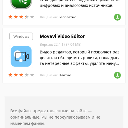
цифровых и аналоговых источников.
★
★
★
★
★
★
★
★
★
★
Лицензия:
Бесплатно
Movavi Video Editor
Windows
Версия: 22.4.1 (87.04 МБ)
Видео редактор, который позволяет раз
делять и объединять ролики, накладыва
ть интересные эффекты, удалять ненуж
ные фрагменты, создавать слай-шоу и п
★
★
★
★
★
★
★
★
★
★
р.
Лицензия:
Платно
Все файлы предоставленные на сайте —
оригинальные, мы не переупаковываем и не
изменяем файлы.