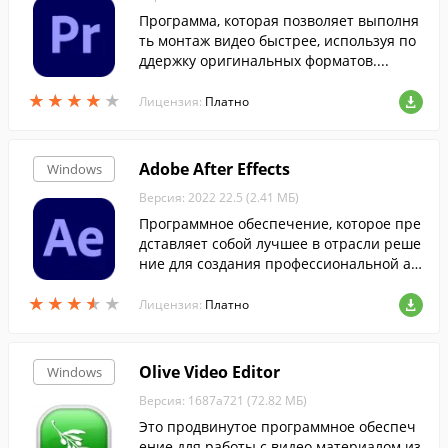
Программа, которая позволяет выполня
ть монтаж видео быстрее, используя по
ддержку оригинальных форматов....
★
★
★
★
★
★
★
★
★
★
Лицензия:
Платно
Adobe After Effects
Windows
Версия: 2022 22.5 (2.41 МБ)
Программное обеспечение, которое пре
дставляет собой лучшее в отрасли реше
ние для создания профессиональной ан
имационной графики и кинематографич
★
★
★
★
★
★
★
★
★
★
еских визуальных эффектов....
Лицензия:
Платно
Olive Video Editor
Windows
Версия: 1687a721 (72.82 МБ)
Это продвинутое программное обеспеч
ение для работы с видео материалом из