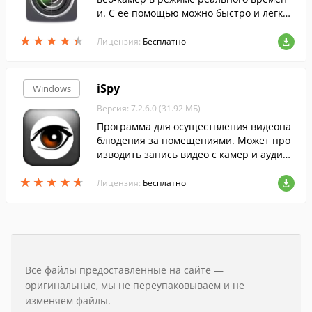
и. С ее помощью можно быстро и легко
организовать систему видеонаблюдени
★
★
★
★
★
★
★
★
★
★
я дома или в офисе.
Лицензия:
Бесплатно
iSpy
Windows
Версия: 7.2.6.0 (31.92 МБ)
Программа для осуществления видеона
блюдения за помещениями. Может про
изводить запись видео с камер и аудио
с микрофонов....
★
★
★
★
★
★
★
★
★
★
Лицензия:
Бесплатно
Все файлы предоставленные на сайте —
оригинальные, мы не переупаковываем и не
изменяем файлы.