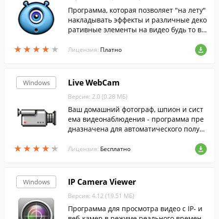
Программа, которая позволяет "на лету"
накладывать эффекты и различные деко
ративные элементы на видео будь то ви
део-звонок, стрим или обычная запись.
★
★
★
★
★
★
★
★
★
★
Лицензия:
Платно
Live WebCam
Windows
Версия: 2.0 (0.28 МБ)
Ваш домашний фотограф, шпион и сист
ема видеонаблюдения - программа пре
дназначена для автоматического получ
ения и сохранения изображений с веб-к
★
★
★
★
★
★
★
★
★
★
амеры.
Лицензия:
Бесплатно
IP Camera Viewer
Windows
Версия: 4.12 (19.51 МБ)
Программа для просмотра видео с IP- и
веб-камер в режиме реального времен