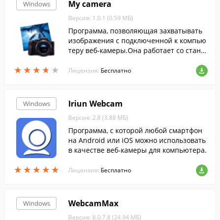
My camera
Windows
Версия: 1.0.1 (0.59 МБ)
Программа, позволяющая захватывать
изображения с подключенной к компью
теру веб-камеры.Она работает со станд
артными USB камерами и может делать
★
★
★
★
★
★
★
★
★
★
снимки в формате JPG или BMP.
Лицензия:
Бесплатно
Iriun Webcam
Windows
Версия: 2.8 (3.88 МБ)
Программа, с которой любой смартфон
на Android или iOS можно использовать
в качестве веб-камеры для компьютера.
★
★
★
★
★
★
★
★
★
★
Лицензия:
Бесплатно
WebcamMax
Windows
Версия: 8.0.7.8 (24.94 МБ)