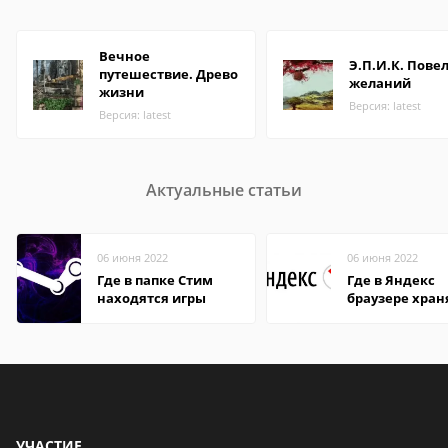
Вечное
Э.П.И.К. Пове
путешествие. Древо
желаний
жизни
Версия: latest
Версия: latest
Актуальные статьи
06 июня 2022
06 июня 2022
Где в папке Стим
Где в Яндекс
находятся игры
браузере хран
пароли
УЧАСТИЕ