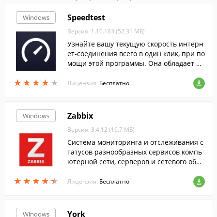
Speedtest
Windows
Версия: 1.10.163 (52.31 МБ)
Узнайте вашу текущую скорость интерн
ет-соединения всего в один клик, при по
мощи этой программы. Она обладает пр
остым и понятным интерфейсом...
★
★
★
★
★
★
★
★
★
★
Лицензия:
Бесплатно
Zabbix
Windows
Версия: 3.4.12 (16.7 МБ)
Система мониторинга и отслеживания с
татусов разнообразных сервисов компь
ютерной сети, серверов и сетевого обор
удования.
★
★
★
★
★
★
★
★
★
★
Лицензия:
Бесплатно
York
Windows