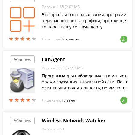
Версия: 1.65 (2.02 МБ)
Это простая в использовании программ
а для мониторинга трафика, проходяще
го через вашу сетевую карту.
★
★
★
★
★
★
★
★
★
★
Лицензия:
Бесплатно
LanAgent
Windows
Версия: 8.6.0 (57.53 МБ)
Программа для наблюдения за компьют
ерами служащих в локальной сети. Позв
олит выявить деятельность, не имеющу
ю отношения к работе.
★
★
★
★
★
★
★
★
★
★
Лицензия:
Платно
Wireless Network Watcher
Windows
Версия: 2.30