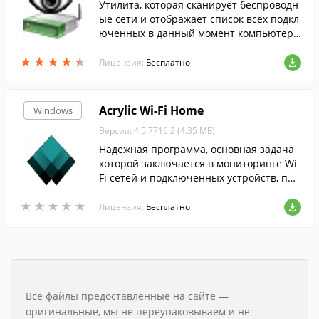
Утилита, которая сканирует беспроводн
ые сети и отображает список всех подкл
юченных в данный момент компьютеро
в и устройств....
★
★
★
★
★
★
★
★
★
★
Лицензия:
Бесплатно
Acrylic Wi-Fi Home
Windows
Версия: 4.5.7716.2 (4.35 МБ)
Надежная программа, основная задача
которой заключается в мониторинге Wi
Fi сетей и подключенных устройств, про
верке безопасности и инвентаризации.
★
★
★
★
★
★
★
★
★
★
Лицензия:
Бесплатно
Все файлы предоставленные на сайте —
оригинальные, мы не переупаковываем и не