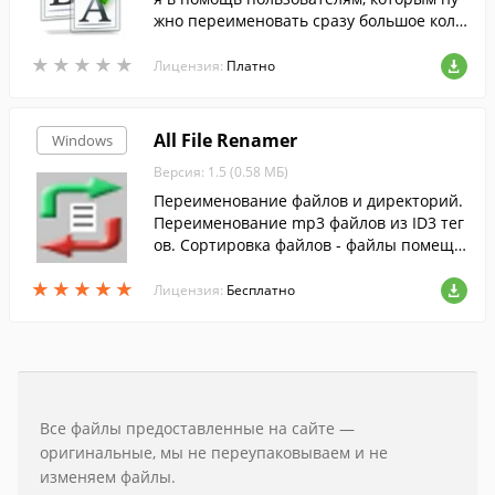
жно переименовать сразу большое коли
чество файлов.
★
★
★
★
★
★
★
★
★
★
Лицензия:
Платно
All File Renamer
Windows
Версия: 1.5 (0.58 МБ)
Переименование файлов и директорий.
Переименование mp3 файлов из ID3 тег
ов. Сортировка файлов - файлы помеща
ются в папки по расширениям.
★
★
★
★
★
★
★
★
★
★
Лицензия:
Бесплатно
Все файлы предоставленные на сайте —
оригинальные, мы не переупаковываем и не
изменяем файлы.