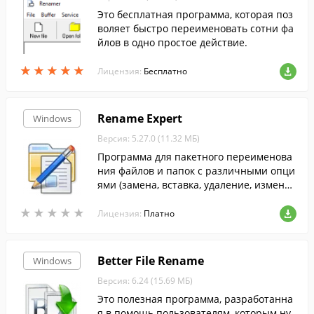
Это бесплатная программа, которая поз
воляет быстро переименовать сотни фа
йлов в одно простое действие.
★
★
★
★
★
★
★
★
★
★
Лицензия:
Бесплатно
Rename Expert
Windows
Версия: 5.27.0 (11.32 МБ)
Программа для пакетного переименова
ния файлов и папок с различными опци
ями (замена, вставка, удаление, изменен
ие регистра и пр.).
★
★
★
★
★
★
★
★
★
★
Лицензия:
Платно
Better File Rename
Windows
Версия: 6.24 (15.69 МБ)
Это полезная программа, разработанна
я в помощь пользователям, которым ну