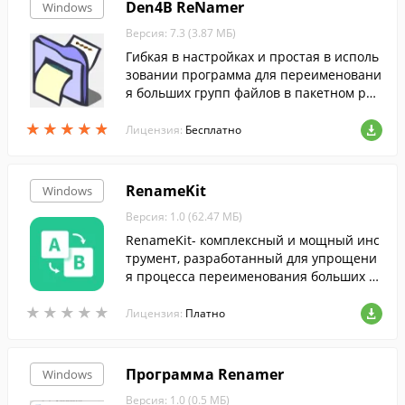
Den4B ReNamer
Windows
Версия: 7.3 (3.87 МБ)
Гибкая в настройках и простая в исполь
зовании программа для переименовани
я больших групп файлов в пакетном реж
име....
★
★
★
★
★
★
★
★
★
★
Лицензия:
Бесплатно
RenameKit
Windows
Версия: 1.0 (62.47 МБ)
RenameKit- комплексный и мощный инс
трумент, разработанный для упрощени
я процесса переименования больших п
акетов файлов.
★
★
★
★
★
★
★
★
★
★
Лицензия:
Платно
Программа Renamer
Windows
Версия: 1.0 (0.5 МБ)