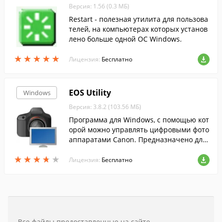
Версия: 1.56 (0.3 МБ)
Restart - полезная утилита для пользова
телей, на компьютерах которых установ
лено больше одной ОС Windows.
★
★
★
★
★
★
★
★
★
★
Лицензия:
Бесплатно
EOS Utility
Windows
Версия: 3.8.2 (103.56 МБ)
Программа для Windows, с помощью кот
орой можно управлять цифровыми фото
аппаратами Canon. Предназначено для
студийной работы, можно просматриват
★
★
★
★
★
★
★
★
★
★
ь и передавать снимки с камеры на ком
Лицензия:
Бесплатно
пьютер.
Все файлы предоставленные на сайте —