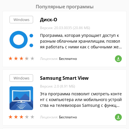
Популярные программы
Диск-О
Windows
Версия: 20.03.0035 (20.86 МБ)
Программа, которая упрощает доступ к
разным облачным хранилищам, позвол
яя работать с ними как с обычными жес
ткими дисками.
★
★
★
★
★
★
★
★
★
★
Лицензия:
Бесплатно
Samsung Smart View
Windows
Версия: 2.0 (8.91 МБ)
Эта программа позволит смотреть конте
нт с компьютера или мобильного устрой
ства на телевизорах Samsung с функцие
й Smart View....
★
★
★
★
★
★
★
★
★
★
Лицензия:
Бесплатно