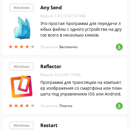
Any Send
Windows
Версия: 1.0.0.10 (27.03 МБ)
Это простая программа для передачи л
юбых файлы с одного устройства на дру
гое всего в несколько кликов.
★
★
★
★
★
★
★
★
★
★
Лицензия:
Бесплатно
Reflector
Windows
Версия: 3.2.0 (96.17 МБ)
Программа для трансляции на компьют
ер изображения со смартфона или план
шета под управлением iOS или Android.
★
★
★
★
★
★
★
★
★
★
Лицензия:
Платно
Restart
Windows