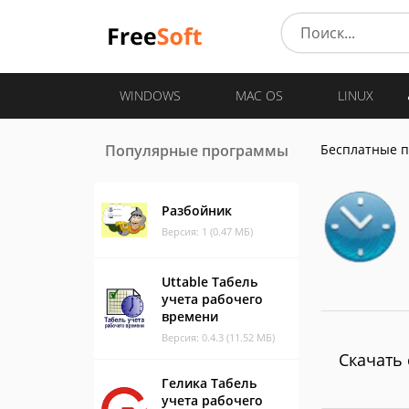
WINDOWS
MAC OS
LINUX
Популярные программы
Бесплатные 
Разбойник
Версия: 1 (0.47 МБ)
Uttable Табель
учета рабочего
времени
Версия: 0.4.3 (11.52 МБ)
Скачать 
Гелика Табель
учета рабочего