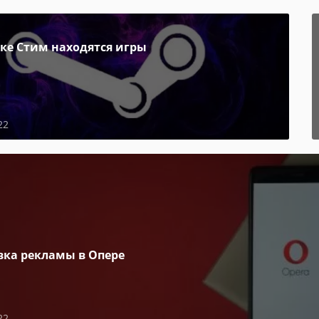
пке Стим находятся игры
22
вка рекламы в Опере
22