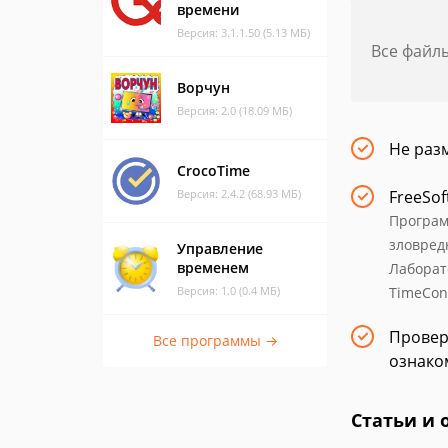
времени
Версия: 3.1.1.50 (5.13 МБ)
Все файл
Ворчун
Версия: 2.0 (18.09 МБ)
Не раз
CrocoTime
Версия: 2.4.2 (68.93 МБ)
FreeSof
Програм
зловред
Управление
временем
Лаборат
Версия: 1.0 (0.4 МБ)
TimeCont
Провер
Все программы →
ознако
Статьи и 