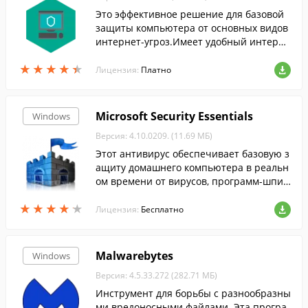
Это эффективное решение для базовой
защиты компьютера от основных видов
интернет-угроз.Имеет удобный интерфе
йс и понятные даже рядовому пользова
★
★
★
★
★
★
★
★
★
★
телю настройки.
Лицензия:
Платно
Microsoft Security Essentials
Windows
Версия: 4.10.0209. (11.69 МБ)
Этот антивирус обеспечивает базовую з
ащиту домашнего компьютера в реальн
ом времени от вирусов, программ-шпио
нов и других вредоносных программ....
★
★
★
★
★
★
★
★
★
★
Лицензия:
Бесплатно
Malwarebytes
Windows
Версия: 4.5.33.272 (282.71 МБ)
Инструмент для борьбы с разнообразны
ми вредоносными файлами. Эта програ