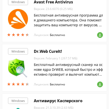
Avast Free Antivirus
Windows
Версия: 23.6.6070 (0.25 МБ)
Бесплатная антивирусная программа дл
я домашнего компьютера. Она поможет
защитить ваш компьютер от вирусов, тр
оянов, шпионского ПО и других видов се
★
★
★
★
★
★
★
★
★
★
тевых угроз....
Лицензия:
Бесплатно
Dr.Web CureIt!
Windows
Версия: February 1 (267.57 МБ)
Бесплатный антивирусный сканер на ос
нове ядра DrWEB, который быстро и эфф
ективно проверит и вылечит компьюте
р без установки антивируса DrWEB.
★
★
★
★
★
★
★
★
★
★
Лицензия:
Бесплатно
Антивирус Касперского
Windows
Версия: 21.3.10.39 (2.63 МБ)