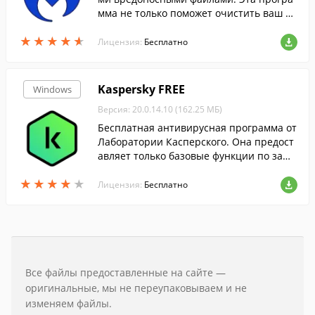
мма не только поможет очистить ваш П
К от вирусов, но и обеспечит надежную
★
★
★
★
★
★
★
★
★
★
защиту в реальном времени....
Лицензия:
Бесплатно
Kaspersky FREE
Windows
Версия: 20.0.14.10 (162.25 МБ)
Бесплатная антивирусная программа от
Лаборатории Касперского. Она предост
авляет только базовые функции по защ
ите вашего компьютера от различных в
★
★
★
★
★
★
★
★
★
★
редоносных программ и веб-сайтов и об
Лицензия:
Бесплатно
дает функцией автоматического обновл
ения.
Все файлы предоставленные на сайте —
оригинальные, мы не переупаковываем и не
изменяем файлы.