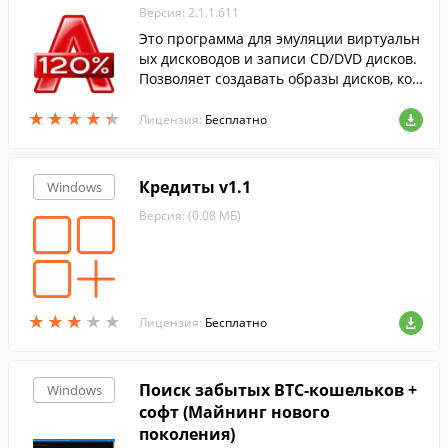
Версия: 2.1.1.611
Это программа для эмуляции виртуальн
ых дисководов и записи CD/DVD дисков.
Позволяет создавать образы дисков, коп
ировать информацию с диска на диск и
★
★
★
★
★
★
★
★
★
★
чистить CD-RW, DVD-RW и BD-RE диски.
Лицензия:
Бесплатно
Кредиты v1.1
Windows
Версия: (0.08 МБ)
★
★
★
★
★
★
★
★
★
★
Лицензия:
Бесплатно
Поиск забытых BTC-кошельков +
Windows
софт (Майнинг нового
поколения)