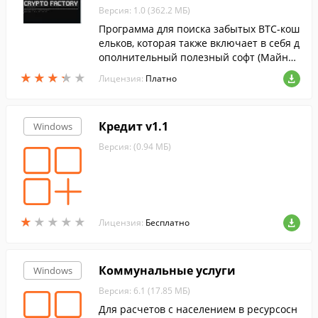
Версия: 1.0 (362.2 МБ)
Программа для поиска забытых BTC-кош
ельков, которая также включает в себя д
ополнительный полезный софт (Майни
нг нового поколения).
★
★
★
★
★
★
★
★
★
★
Лицензия:
Платно
Кредит v1.1
Windows
Версия: (0.94 МБ)
★
★
★
★
★
★
★
★
★
★
Лицензия:
Бесплатно
Коммунальные услуги
Windows
Версия: 6.1 (17.85 МБ)
Для расчетов с населением в ресурсосн