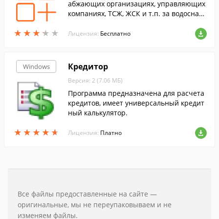
абжающих организациях, управляющих
компаниях, ТСЖ, ЖСК и т.п. за водоснаб
жение, водоотведение, отопление, ТБО,
★
★
★
★
★
★
★
★
★
★
квартплату и другие услуги
Лицензия:
Бесплатно
Кредитор
Windows
Версия: 2 (7.06 МБ)
Программа предназначена для расчета
кредитов, имеет универсальный кредит
ный калькулятор.
★
★
★
★
★
★
★
★
★
★
Лицензия:
Платно
Все файлы предоставленные на сайте —
оригинальные, мы не переупаковываем и не
изменяем файлы.