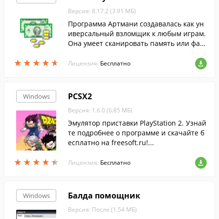
Версия: 8.17.2 (3.91 МБ)
Программа Артмани создавалась как ун
иверсальный взломщик к любым играм.
Она умеет сканировать память или фай
лы игры для поиска каких-то определен
★
★
★
★
★
★
★
★
★
★
ных значений. Имеется поддержка русс
Лицензия:
Бесплатно
кого языка
PCSX2
Windows
Версия: 1.6.0 (6.85 МБ)
Эмулятор приставки PlayStation 2. Узнай
те подробнее о программе и скачайте б
есплатно на freesoft.ru!...
★
★
★
★
★
★
★
★
★
★
Лицензия:
Бесплатно
Балда помощник
Windows
Версия: После (1.54 МБ)