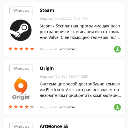
Steam
Windows
Версия: Nov 22 202 (1.69 МБ)
Steam - бесплатная программа для расп
ространения и скачивания игр от компа
нии Valve. С ее помощью геймеры полу
чают во......
★
★
★
★
★
★
★
★
★
★
Лицензия:
Бесплатно
Origin
Windows
Версия: 10.5.106.4 (60.71 МБ)
Система цифровой дистрибуции компан
ии Electronic Arts, которая позволяет по
льзователям приобретать компьютерны
е игры через Интернет и загружать их с
★
★
★
★
★
★
★
★
★
★
помощью клиента Origin....
Лицензия:
Бесплатно
ArtMoney SE
Windows