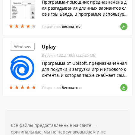
Программа-помощник предназначена д
ля разгадывания длинных вариантов сл
ов игры Балда. В программе использует
ся оптимизированная функция оценки х
★
★
★
★
★
★
★
★
★
★
ода и быстрого поиска. "Балда" помощн
Лицензия:
Бесплатно
ик, отличающийся тем что подбирает д
линные слова.
Uplay
Windows
Версия: 132.2.1069 (226.25 МБ)
Программа от Ubisoft, предназначенная
для покупки и загрузки игр и игрового к
онтента, и которая также снабжает самы
ми последними новостями из мира игр.
★
★
★
★
★
★
★
★
★
★
Лицензия:
Бесплатно
Все файлы предоставленные на сайте —
оригинальные, мы не переупаковываем и не