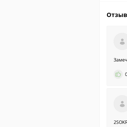
Отзы
Замеч
2SOKR