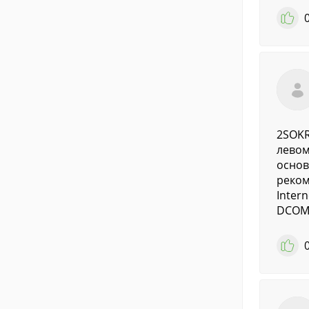
2SOKR
левом
основ
реком
Inter
DCOM9