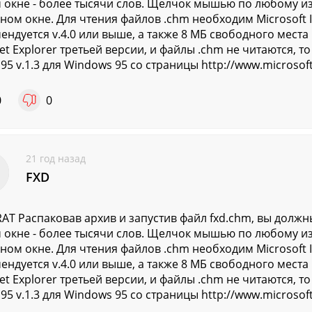
 окне - более тысячи слов. Щелчок мышью по любому из
ном окне. Для чтения файлов .chm необходим Microsoft In
ендуется v.4.0 или выше, а также 8 МБ свободного места н
net Explorer третьей версии, и файлы .chm не читаются, 
5 v.1.3 для Windows 95 cо страницы http://www.microso
0
0
21 год назад
FXD
AT Распаковав архив и запустив файл fxd.chm, вы должн
 окне - более тысячи слов. Щелчок мышью по любому из
ном окне. Для чтения файлов .chm необходим Microsoft In
ендуется v.4.0 или выше, а также 8 МБ свободного места н
net Explorer третьей версии, и файлы .chm не читаются, 
5 v.1.3 для Windows 95 cо страницы http://www.microso