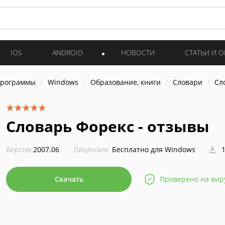
IOS
ANDROID
НОВОСТИ
СТАТЬИ И 
программы
Windows
Образование, книги
Словари
Сл
Словарь Форекс - отзывы
Версия:
2007.06
Лицензия:
Бесплатно для Windows
1
Скачать
Проверено на вир