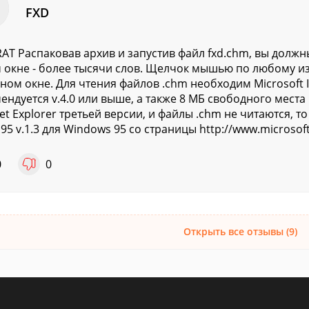
FXD
AT Распаковав архив и запустив файл fxd.chm, вы должн
 окне - более тысячи слов. Щелчок мышью по любому из
ном окне. Для чтения файлов .chm необходим Microsoft In
ендуется v.4.0 или выше, а также 8 МБ свободного места н
net Explorer третьей версии, и файлы .chm не читаются, 
5 v.1.3 для Windows 95 cо страницы http://www.microso
0
0
Открыть все отзывы (9)