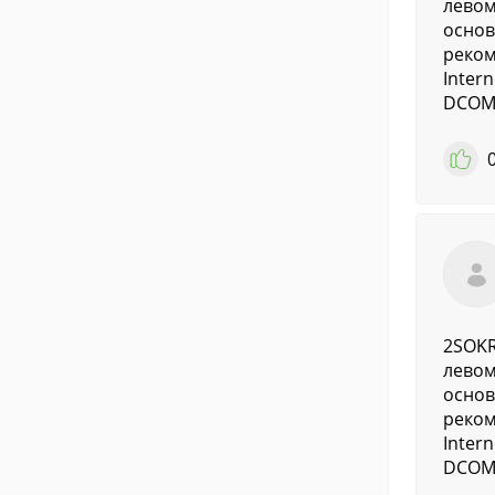
левом
основ
реком
Inter
DCOM9
2SOKR
левом
основ
реком
Inter
DCOM9