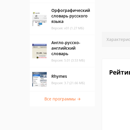
Орфографический
словарь русского
языка
Версия: v01 (1.27 МБ)
Характери
Англо-русско-
английский
словарь
Версия: 5.01 (3.53 МБ)
Рейти
Rhymes
Версия: 3.7 (21.66 МБ)
Все программы →