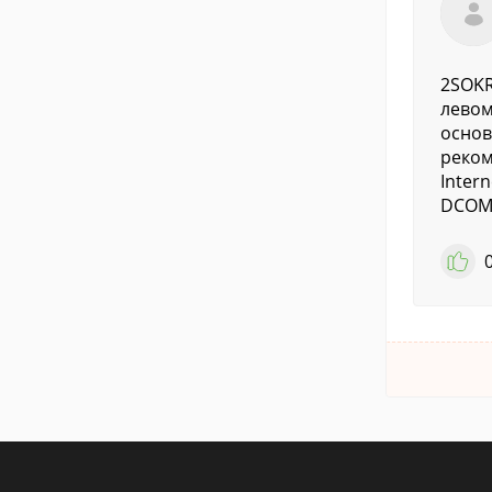
2SOKR
левом
основ
реком
Inter
DCOM9