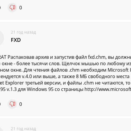
0
0
21 год назад
FXD
AT Распаковав архив и запустив файл fxd.chm, вы должн
 окне - более тысячи слов. Щелчок мышью по любому из
ном окне. Для чтения файлов .chm необходим Microsoft In
ендуется v.4.0 или выше, а также 8 МБ свободного места н
net Explorer третьей версии, и файлы .chm не читаются, 
5 v.1.3 для Windows 95 cо страницы http://www.microso
0
0
21 год назад