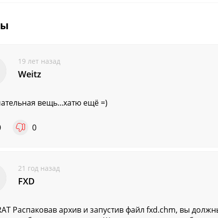
вы
19 лет назад
Weitz
ательная вещь...хатю ещё =)
0
0
21 год назад
FXD
AT Распаковав архив и запустив файл fxd.chm, вы должн