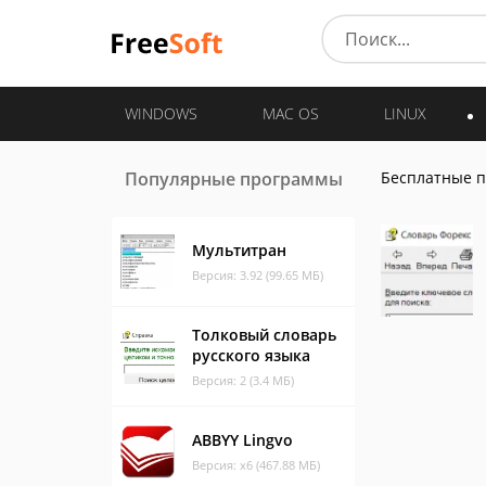
WINDOWS
MAC OS
LINUX
Популярные программы
Бесплатные 
Мультитран
Версия: 3.92 (99.65 МБ)
Толковый словарь
русского языка
Версия: 2 (3.4 МБ)
ABBYY Lingvo
Версия: x6 (467.88 МБ)