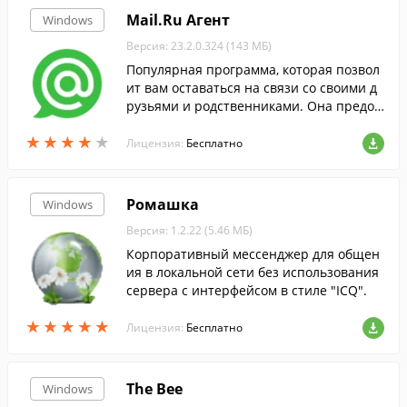
Mail.Ru Агент
Windows
Версия: 23.2.0.324 (143 МБ)
Популярная программа, которая позвол
ит вам оставаться на связи со своими д
рузьями и родственниками. Она предос
тавляет возможность обмениваться текс
★
★
★
★
★
★
★
★
★
★
товыми сообщениями и делать видео зв
Лицензия:
Бесплатно
онки...
Ромашка
Windows
Версия: 1.2.22 (5.46 МБ)
Корпоративный мессенджер для общен
ия в локальной сети без использования
сервера с интерфейсом в стиле "ICQ".
★
★
★
★
★
★
★
★
★
★
Лицензия:
Бесплатно
The Bee
Windows