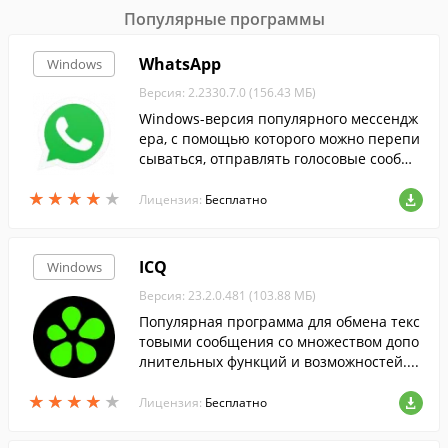
Популярные программы
WhatsApp
Windows
Версия: 2.2330.7.0 (156.43 МБ)
Windows-версия популярного мессендж
ера, с помощью которого можно перепи
сываться, отправлять голосовые сообще
ния и обмениваться картинками, аудио
★
★
★
★
★
★
★
★
★
★
и видео файлами....
Лицензия:
Бесплатно
ICQ
Windows
Версия: 23.2.0.481 (103.88 МБ)
Популярная программа для обмена текс
товыми сообщения со множеством допо
лнительных функций и возможностей....
★
★
★
★
★
★
★
★
★
★
Лицензия:
Бесплатно