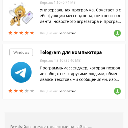
Версия: 1.10 (0.74 МБ)
Универсальная программа. Сочетает в с
ебе функции мессенджера, почтового кл
иента, новостного агрегатора и програм
мы для хранения статей или писем.
★
★
★
★
★
★
★
★
★
★
Лицензия:
Бесплатно
Telegram для компьютера
Windows
Версия: 4.8.10 (39.46 МБ)
Программа-мессенджер, которая позвол
яет общаться с другими людьми, обмен
иваясь текстовыми сообщениями, изобр
ажениями и другими файлами....
★
★
★
★
★
★
★
★
★
★
Лицензия:
Бесплатно
Все файлы предоставленные на сайте —