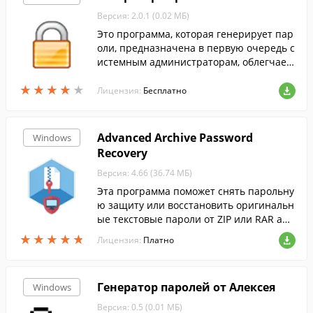
Версия: 2.0.1 (0.02 МБ)
Это программа, которая генерирует пар
оли, предназначена в первую очередь с
истемным администраторам, облегчает
задачу создания паролей.
★
★
★
★
★
★
★
★
★
★
Лицензия:
Бесплатно
Advanced Archive Password
Windows
Recovery
Версия: 4.66 (36.74 МБ)
Эта программа поможет снять парольну
ю защиту или восстановить оригинальн
ые текстовые пароли от ZIP или RAR арх
ивов, созданных в программах PKZip, Wi
★
★
★
★
★
★
★
★
★
★
Лицензия:
Платно
nZip, RAR или WinRAR.
Генератор паролей от Алексея
Windows
Версия: 0.5 (0.01 МБ)