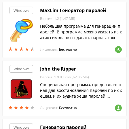
MaxLim Генератор паролей
Windows
Версия: 1.2 (1.47 МБ)
Небольшая программа для генерации п
аролей. В программе можно указать из к
аких символов создавать пароль, какой
длинны должен быть пароль.
★
★
★
★
★
★
★
★
★
★
Лицензия:
Бесплатно
John the Ripper
Windows
Версия: 1.9.0 Jumb (62.35 МБ)
Специальная программа, предназначен
ная для восстановления паролей по их х
ешам, и их аудита хеша паролей....
★
★
★
★
★
★
★
★
★
★
Лицензия:
Бесплатно
Генератор паролей
Windows