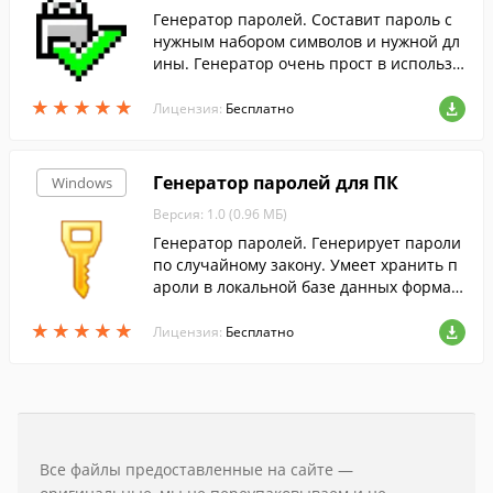
Генератор паролей. Составит пароль с
нужным набором символов и нужной дл
ины. Генератор очень прост в использо
вании.
★
★
★
★
★
★
★
★
★
★
Лицензия:
Бесплатно
Генератор паролей для ПК
Windows
Версия: 1.0 (0.96 МБ)
Генератор паролей. Генерирует пароли
по случайному закону. Умеет хранить п
ароли в локальной базе данных формат
а Microsoft Access.
★
★
★
★
★
★
★
★
★
★
Лицензия:
Бесплатно
Все файлы предоставленные на сайте —