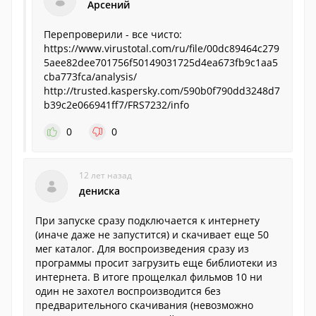
Арсений
Перепроверили - все чисто:
https://www.virustotal.com/ru/file/00dc89464c279
5aee82dee701756f50149031725d4ea673fb9c1aa5
cba773fca/analysis/
http://trusted.kaspersky.com/590b0f790dd3248d7
b39c2e066941ff7/FRS7232/info
0
0
12 лет назад
дениска
При запуске сразу подключается к интернету
(иначе даже не запустится) и скачивает еще 50
мег каталог. Для воспроизведения сразу из
программы просит загрузить еще библиотеки из
интернета. В итоге прощелкал фильмов 10 ни
один не захотел воспроизводится без
предварительного скачивания (невозможно