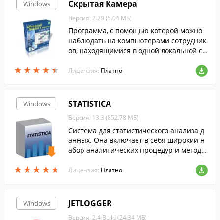
Скрытая Камера
Windows
Версия: 2.29 (5.04 МБ)
Программа, с помощью которой можно
наблюдать на компьютерами сотрудник
ов, находящимися в одной локальной се
ти.
★
★
★
★
★
★
★
★
★
★
Лицензия:
Платно
STATISTICA
Windows
Версия: 13.3 (852.78 МБ)
Система для статистического анализа д
анных. Она включает в себя широкий н
абор аналитических процедур и методо
в - более 10 000 различных типов графи
★
★
★
★
★
★
★
★
★
★
ко и т. д.
Лицензия:
Платно
JETLOGGER
Windows
Версия: 2.4 Build (24.34 МБ)