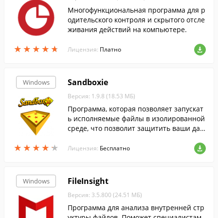
Многофункциональная программа для р
одительского контроля и скрытого отсле
живания действий на компьютере.
★
★
★
★
★
★
★
★
★
★
Лицензия:
Платно
Sandboxie
Windows
Версия: 1.9.8 (18.53 МБ)
Программа, которая позволяет запускат
ь исполняемые файлы в изолированной
среде, что позволит защитить ваши дан
ные от повреждения вредоносным или
★
★
★
★
★
★
★
★
★
★
не правильно работающим ПО.
Лицензия:
Бесплатно
FileInsight
Windows
Версия: 3.5.800 (24.51 МБ)
Программа для анализа внутренней стр
уктуры файлов. Поможет специалистам