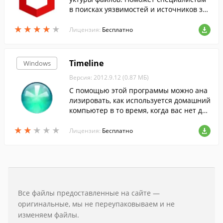
в поисках уязвимостей и источников за
ражения.
★
★
★
★
★
★
★
★
★
★
Лицензия:
Бесплатно
Timeline
Windows
Версия: 2012.9.12 (0.87 МБ)
С помощью этой программы можно ана
лизировать, как используется домашний
компьютер в то время, когда вас нет до
ма, либо вы не контролируете его испол
★
★
★
★
★
★
★
★
★
★
ьзование.
Лицензия:
Бесплатно
Все файлы предоставленные на сайте —
оригинальные, мы не переупаковываем и не
изменяем файлы.