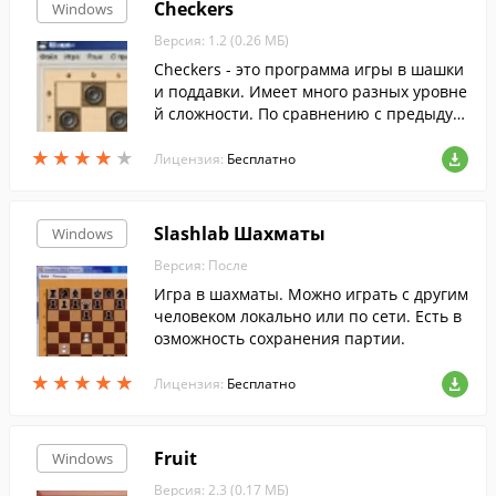
Checkers
Windows
Версия: 1.2 (0.26 МБ)
Checkers - это программа игры в шашки
и поддавки. Имеет много разных уровне
й сложности. По сравнению с предыдущ
ей версией улучшен алгоритм игры.
★
★
★
★
★
★
★
★
★
★
Лицензия:
Бесплатно
Slashlab Шахматы
Windows
Версия: После
Игра в шахматы. Можно играть с другим
человеком локально или по сети. Есть в
озможность сохранения партии.
★
★
★
★
★
★
★
★
★
★
Лицензия:
Бесплатно
Fruit
Windows
Версия: 2.3 (0.17 МБ)