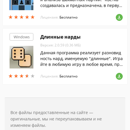
создавалась и предназначена, в первую
очередь, для удобного просмотра парти
★
★
★
★
★
★
★
★
★
★
й в Интернете.
Лицензия:
Бесплатно
Длинные нарды
Windows
Версия: 2.0.59 (0.36 МБ)
Данная программа реализует разновид
ность нард, именуемую "длинные". Игра
йте в любимую игру в любое время, при
помощи этой программы....
★
★
★
★
★
★
★
★
★
★
Лицензия:
Бесплатно
Все файлы предоставленные на сайте —
оригинальные, мы не переупаковываем и не
изменяем файлы.