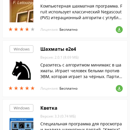
Компьютерная шахматная программа. F
ruit использует классический Negascout
(PVS) итерационный алгоритм с углубле
нием по дереву игры.
★
★
★
★
★
★
★
★
★
★
Лицензия:
Бесплатно
Шахматы e2e4
Windows
Версия: 2.0.1 (8.69 МБ)
Сразитесь с алгоритмом минимакс в ша
хматы. Играет человек белыми против
ЭВМ, которая играет за чёрных. Партии
сохраняются в файл. Их можно просмат
★
★
★
★
★
★
★
★
★
★
ривать.
Лицензия:
Бесплатно
Кветка
Windows
Версия: 3.3 (0.74 МБ)
Специальная программа для просмотра
и анализа шахматных партий. "Кветка"