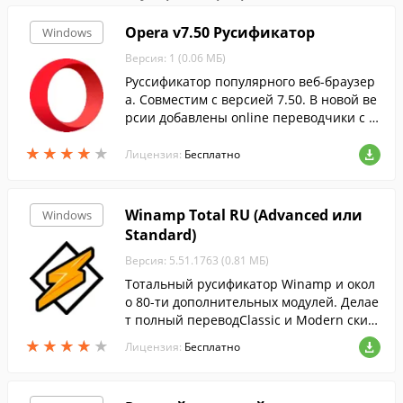
Opera v7.50 Русификатор
Windows
Версия: 1 (0.06 МБ)
Руссификатор популярного веб-браузер
а. Совместим с версией 7.50. В новой ве
рсии добавлены online переводчики с а
нглийского, немецкого, французского на
★
★
★
★
★
★
★
★
★
★
русский и русские поисковые машины.
Лицензия:
Бесплатно
Winamp Total RU (Advanced или
Windows
Standard)
Версия: 5.51.1763 (0.81 МБ)
Тотальный русификатор Winamp и окол
о 80-ти дополнительных модулей. Делае
т полный переводClassic и Modern скин
ов.
★
★
★
★
★
★
★
★
★
★
Лицензия:
Бесплатно