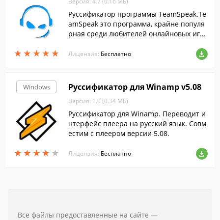
Версия: 4.7 (0.16 МБ)
Руссификатор программы TeamSpeak.Te
amSpeak это программа, крайне популя
рная среди любителей онлайновых игр
ы.
★
★
★
★
★
★
★
★
★
★
Лицензия:
Бесплатно
Руссификатор для Winamp v5.08
Windows
Версия: 1.0 (0.34 МБ)
Руссификатор для Winamp. Переводит и
нтерфейс плеера на русский язык. Совм
естим с плеером версии 5.08.
★
★
★
★
★
★
★
★
★
★
Лицензия:
Бесплатно
Все файлы предоставленные на сайте —