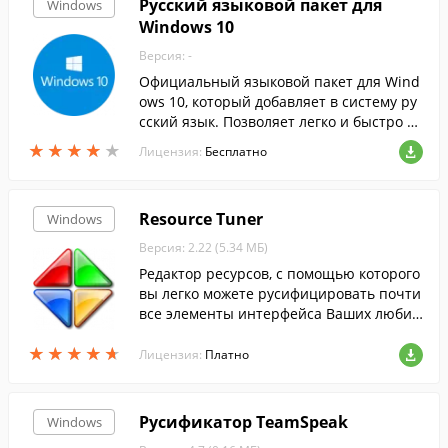
Русский языковой пакет для
Windows
Windows 10
Версия: -
Официальный языковой пакет для Wind
ows 10, который добавляет в систему ру
сский язык. Позволяет легко и быстро п
ереключить систему с английского на р
★
★
★
★
★
★
★
★
★
★
Лицензия:
Бесплатно
усский.
Resource Tuner
Windows
Версия: 2.22 (5.34 МБ)
Редактор ресурсов, с помощью которого
вы легко можете русифицировать почти
все элементы интерфейса Ваших любим
ых Windows-программ, а так же извлечь
★
★
★
★
★
★
★
★
★
★
из них иконки и другую графику.
Лицензия:
Платно
Русификатор TeamSpeak
Windows