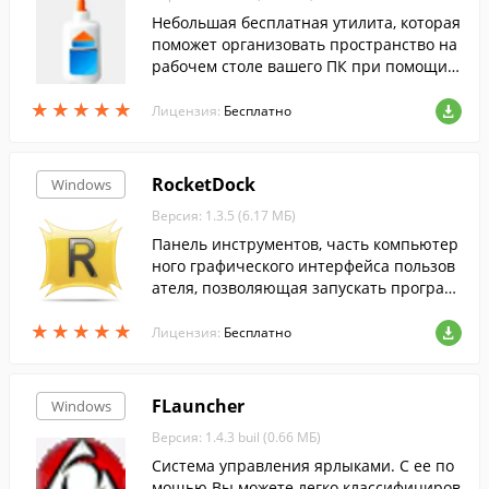
Небольшая бесплатная утилита, которая
поможет организовать пространство на
рабочем столе вашего ПК при помощи у
добных вкладок, на которых можно разм
★
★
★
★
★
★
★
★
★
★
естить наиболее часто используемые п
Лицензия:
Бесплатно
рограммы для быстрого доступа к ним.
RocketDock
Windows
Версия: 1.3.5 (6.17 МБ)
Панель инструментов, часть компьютер
ного графического интерфейса пользов
ателя, позволяющая запускать програм
мы на выполнение и переключаться ме
★
★
★
★
★
★
★
★
★
★
жду работающими программами.
Лицензия:
Бесплатно
FLauncher
Windows
Версия: 1.4.3 buil (0.66 МБ)
Система управления ярлыками. С ее по
мощью Вы можете легко классифициров