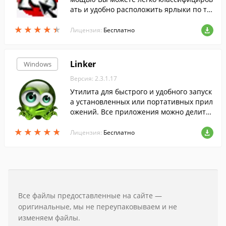
ать и удобно расположить ярлыки по ти
пам/категориям.
★
★
★
★
★
★
★
★
★
★
Лицензия:
Бесплатно
Linker
Windows
Версия: 2.3.1.17
Утилита для быстрого и удобного запуск
а установленных или портативных прил
ожений. Все приложения можно делить
на категории и фильтровать.
★
★
★
★
★
★
★
★
★
★
Лицензия:
Бесплатно
Все файлы предоставленные на сайте —
оригинальные, мы не переупаковываем и не
изменяем файлы.