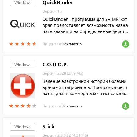
QuickBinder
Windows
Версия: 1.7
QuickBinder - программа для SA-MP, кот
орая предоставляет возможность назна
чать клавиши на определённые действ
ия.
★
★
★
★
★
★
★
★
★
★
Лицензия:
Бесплатно
С.О.П.О.Р.
Windows
Версия: 2020 (2.69 МБ)
Ведение электронной истории болезни
врачами стационаров. Программа бесп
латна для некоммерческого использова
ния.
★
★
★
★
★
★
★
★
★
★
Лицензия:
Бесплатно
Stick
Windows
Версия: 2.8.0.82 (4.31 МБ)