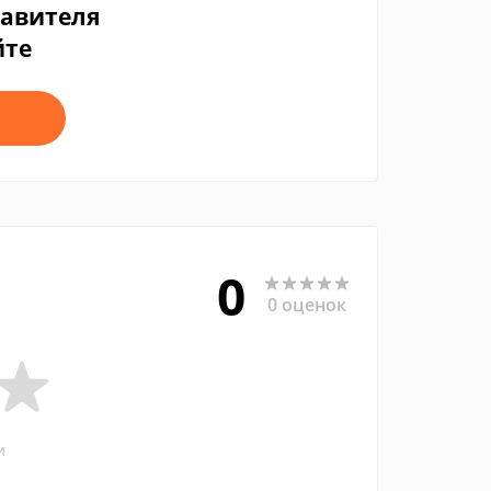
тавителя
йте
0
0 оценок
и