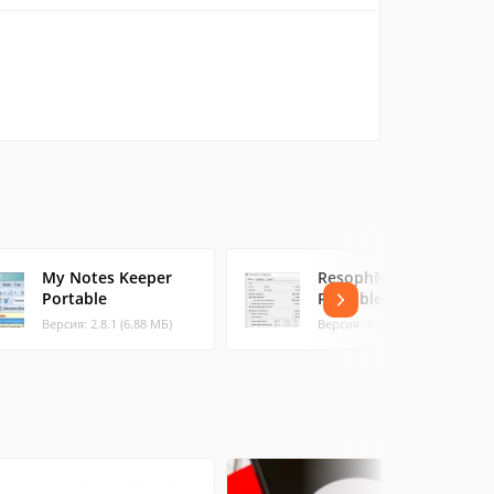
My Notes Keeper
ResophNotes
Portable
Portable
Версия: 2.8.1 (6.88 МБ)
Версия: 1.7.0 (7.96 МБ)