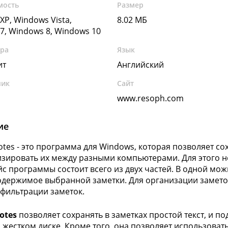
мость
Размер
XP, Windows Vista,
8.02 МБ
7, Windows 8, Windows 10
ура
Язык
ит
Английский
чик
Сайт
www.resoph.com
ие
tes - это программа для Windows, которая позволяет со
зировать их между разными компьютерами. Для этого не
с программы состоит всего из двух частей. В одной можн
одержимое выбранной заметки. Для организации заметок
 фильтрации заметок.
otes
позволяет сохранять в заметках простой текст, и п
 жестком диске. Кроме того, она позволяет использова