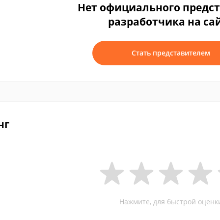
Нет официального предс
разработчика на са
Стать представителем
нг
Нажмите, для быстрой оценк