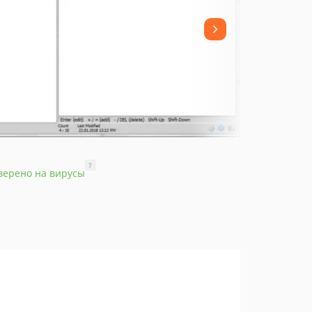
?
верено на вирусы