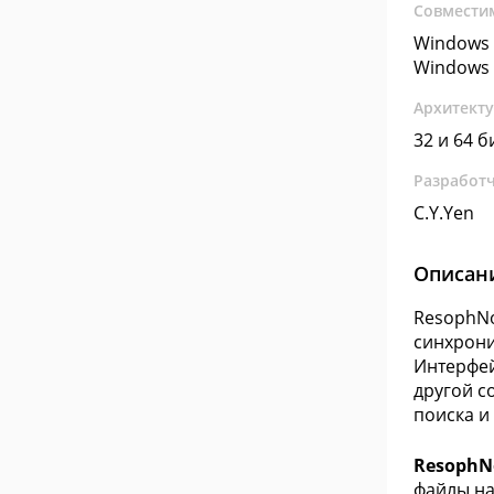
Совмести
Windows 
Windows 
Архитект
32 и 64 б
Разработ
C.Y.Yen
Описан
ResophNo
синхрони
Интерфей
другой с
поиска и
ResophN
файлы на