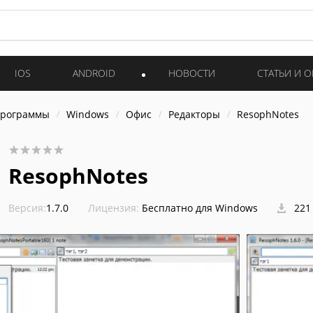
IOS
ANDROID
НОВОСТИ
СТАТЬИ И 
программы
Windows
Офис
Редакторы
ResophNotes
ResophNotes
Версия:
1.7.0
Лицензия:
Бесплатно для Windows
221