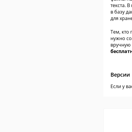
текста. 
в базу д
для хран
Тем, кто
нужно со
вручную 
бесплат
Версии
Если у в