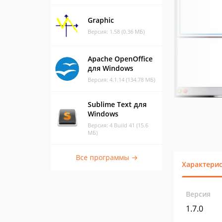
Graphic
Версия: 1.58 (0.36 МБ)
Apache OpenOffice
для Windows
Версия: 4.1.14 (134.78 МБ)
Sublime Text для
Windows
Версия: 4 Build 41 (15.6
МБ)
Все программы →
Характери
Версия
1.7.0