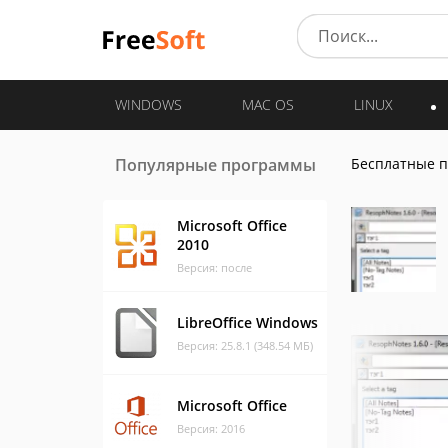
WINDOWS
MAC OS
LINUX
Популярные программы
Бесплатные 
Microsoft Office
2010
Версия: после
LibreOffice Windows
Версия: 25.8.1 (348.54 МБ)
Microsoft Office
Версия: 2016