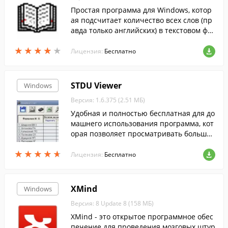
Простая программа для Windows, котор
ая подсчитает количество всех слов (пр
авда только английских) в текстовом фа
йле.
★
★
★
★
★
★
★
★
★
★
Лицензия:
Бесплатно
STDU Viewer
Windows
Версия: 1.6.375 (2.51 МБ)
Удобная и полностью бесплатная для до
машнего использования программа, кот
орая позволяет просматривать большое
количество форматов текста, книг и ком
★
★
★
★
★
★
★
★
★
★
иксов.
Лицензия:
Бесплатно
XMind
Windows
Версия: 8 Update 8 (158 МБ)
XMind - это открытое программное обес
печение для проведения мозговых штур