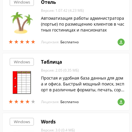
Отель
Windows
Версия: 1.07.42 (4.23 МБ)
Автоматизация работы администратора
(портье) по размещению клиентов в час
тных гостиницах и пансионатах
★
★
★
★
★
★
★
★
★
★
Лицензия:
Бесплатно
Таблица
Windows
Версия: 2.05 (0.35 МБ)
Простая и удобная база данных для дом
а и офиса. Быстрый мощный поиск, эксп
орт в различные форматы, печать, сорт
ировка по всем полям, возможность нас
★
★
★
★
★
★
★
★
★
★
тройки интерфейса, поддерживается ог
Лицензия:
Бесплатно
ромное количество записей.
Words
Windows
Версия: 3.0 (0.4 МБ)