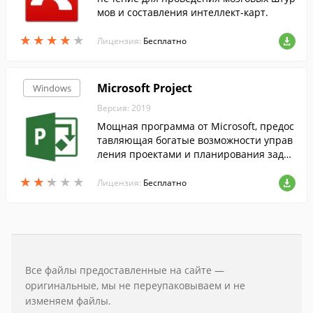
мов и составления интеллект-карт.
★
★
★
★
★
★
★
★
★
★
Лицензия:
Бесплатно
Microsoft Project
Windows
Версия: 2019
Мощная программа от Microsoft, предос
тавляющая богатые возможности управ
ления проектами и планирования задач
ами на вашем ПК под управлением Win
★
★
★
★
★
★
★
★
★
★
dows....
Лицензия:
Бесплатно
Все файлы предоставленные на сайте —
оригинальные, мы не переупаковываем и не
изменяем файлы.